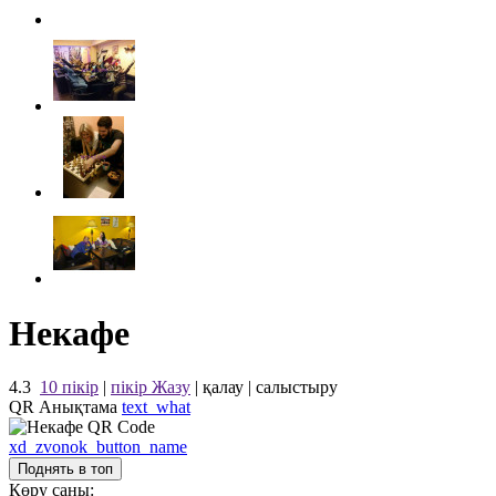
Некафе
4.3
10 пікір
|
пікір Жазу
|
қалау
|
салыстыру
QR Анықтама
text_what
xd_zvonok_button_name
Поднять в топ
Көру саны: