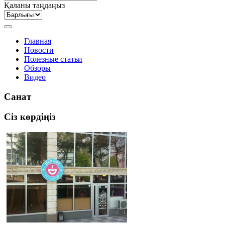
Қаланы таңдаңыз
Главная
Новости
Полезные статьи
Обзоры
Видео
Санат
Сіз көрдіңіз