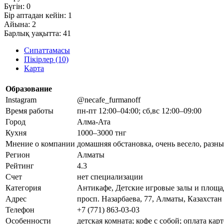
Бүгін:
0
Бір аптадан кейін:
1
Айына:
2
Барлық уақытта:
41
Сипаттамасы
Пікірлер (10)
Карта
Образование
Instagram
@necafe_furmanoff
Время работы
пн-пт 12:00–04:00; сб,вс 12:00–09:00
Город
Алма-Ата
Кухня
1000–3000 тнг
Мнение о компании
домашняя обстановка, очень весело, разн
Регион
Алматы
Рейтинг
4.3
Счет
нет специализации
Категория
Антикафе, Детские игровые залы и площа
Адрес
просп. Назарбаева, 77, Алматы, Казахстан
Телефон
+7 (771) 863-03-03
Особенности
детская комната; кофе с собой; оплата карт