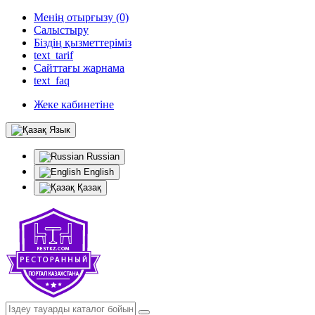
Менің отырғызу (0)
Салыстыру
Біздің қызметтеріміз
text_tarif
Сайттағы жарнама
text_faq
Жеке кабинетіне
Язык
Russian
English
Қазақ