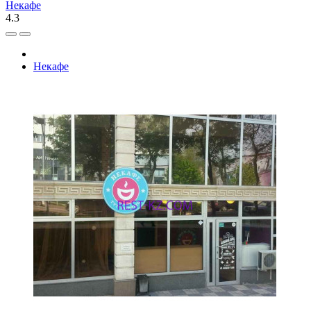
Некафе
4.3
Некафе