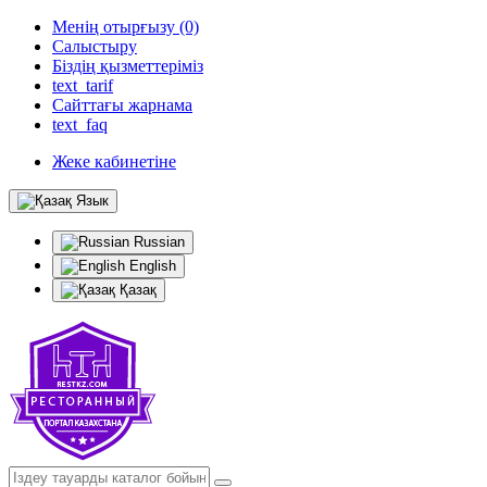
Менің отырғызу (0)
Салыстыру
Біздің қызметтеріміз
text_tarif
Сайттағы жарнама
text_faq
Жеке кабинетіне
Язык
Russian
English
Қазақ