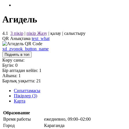
Агидель
4.1
3 пікір
|
пікір Жазу
|
қалау
|
салыстыру
QR Анықтама
text_what
xd_zvonok_button_name
Поднять в топ
Көру саны:
Бүгін:
0
Бір аптадан кейін:
1
Айына:
1
Барлық уақытта:
21
Сипаттамасы
Пікірлер (3)
Карта
Образование
Время работы
ежедневно, 09:00–02:00
Город
Караганда