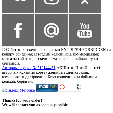
© Сайттың кез-келген ақпаратын КҮТІЛГЕН FORBIDDEN-ға
көшіру, сондай-ақ автордың келісімінсіз, коммерциялық
мақсатта сайттың кез-келген материалын пайдалану көзін
сілтемесіз.
Авторлық құқық № 712144451
АҚШ-тың Нью-Йорктегі
авторлық құқықты қорғау жөніндегі халықаралық
компаниясында тіркелген Берн конвенциясы бойынша
кепілдік берілген.
Thanks for your order!
We will contact you as soon as possible.