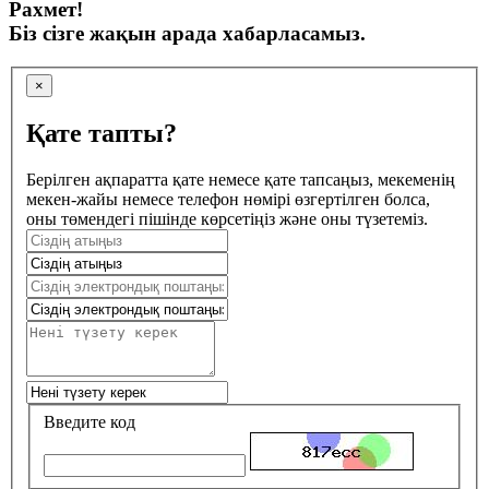
Рахмет!
Біз сізге жақын арада хабарласамыз.
×
Қате тапты?
Берілген ақпаратта қате немесе қате тапсаңыз, мекеменің
мекен-жайы немесе телефон нөмірі өзгертілген болса,
оны төмендегі пішінде көрсетіңіз және оны түзетеміз.
Введите код