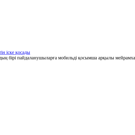
ін іске қосады
рдың бірі пайдаланушыларға мобильді қосымша арқылы мейрамха