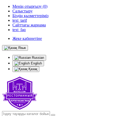
Менің отырғызу (0)
Салыстыру
Біздің қызметтеріміз
text_tarif
Сайттағы жарнама
text_faq
Жеке кабинетіне
Язык
Russian
English
Қазақ