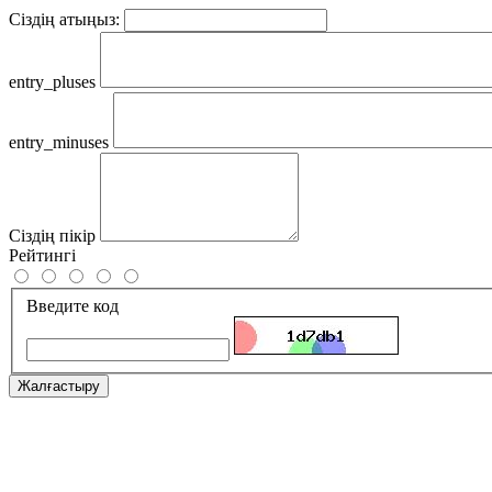
Сіздің атыңыз:
entry_pluses
entry_minuses
Сіздің пікір
Рейтингі
Введите код
Жалғастыру