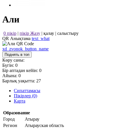
Али
0 пікір
|
пікір Жазу
|
қалау
|
салыстыру
QR Анықтама
text_what
xd_zvonok_button_name
Поднять в топ
Көру саны:
Бүгін:
0
Бір аптадан кейін:
0
Айына:
0
Барлық уақытта:
27
Сипаттамасы
Пікірлер (0)
Карта
Образование
Город
Атырау
Регион
Атырауская область