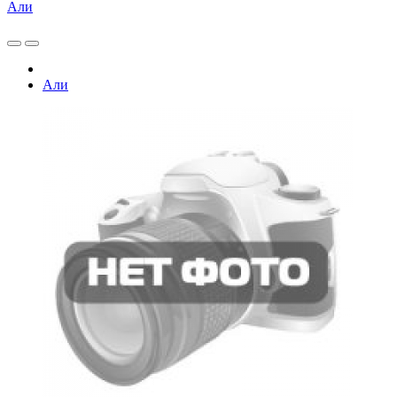
Али
Али