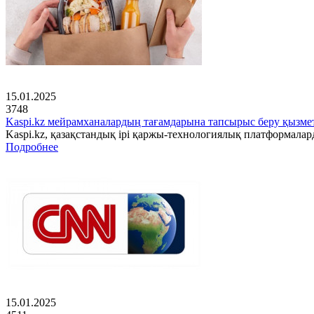
15.01.2025
3748
Kaspi.kz мейрамханалардың тағамдарына тапсырыс беру қызмет
Kaspi.kz, қазақстандық ірі қаржы-технологиялық платформала
Подробнее
15.01.2025