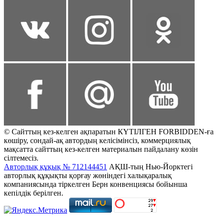
© Сайттың кез-келген ақпаратын КҮТІЛГЕН FORBIDDEN-ға
көшіру, сондай-ақ автордың келісімінсіз, коммерциялық
мақсатта сайттың кез-келген материалын пайдалану көзін
сілтемесіз.
Авторлық құқық № 712144451
АҚШ-тың Нью-Йорктегі
авторлық құқықты қорғау жөніндегі халықаралық
компаниясында тіркелген Берн конвенциясы бойынша
кепілдік берілген.