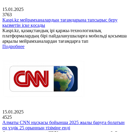
15.01.2025
3763
Kaspi.kz мейрамханалардың тағамдарына тапсырыс беру
қызметін іске қосады
Kaspi.kz, қазақстандық ірі қаржы-технологиялық
платформалардың бірі пайдаланушыларға мобильді қосымша
арқылы мейрамханалардан тағамдарға тап
Подробнее
15.01.2025
4525
Алматы CNN нұсқасы бойынша 2025 жылы баруға болатын
ең үздік 25 орынның тізіміне енді