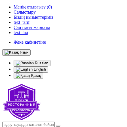
Менің отырғызу (0)
Салыстыру
Біздің қызметтеріміз
text_tarif
Сайттағы жарнама
text_faq
Жеке кабинетіне
Язык
Russian
English
Қазақ