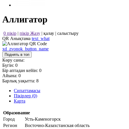
Аллигатор
0 пікір
|
пікір Жазу
|
қалау
|
салыстыру
QR Анықтама
text_what
xd_zvonok_button_name
Поднять в топ
Көру саны:
Бүгін:
0
Бір аптадан кейін:
0
Айына:
0
Барлық уақытта:
8
Сипаттамасы
Пікірлер (0)
Карта
Образование
Город
Усть-Каменогорск
Регион
Восточно-Казахстанская область