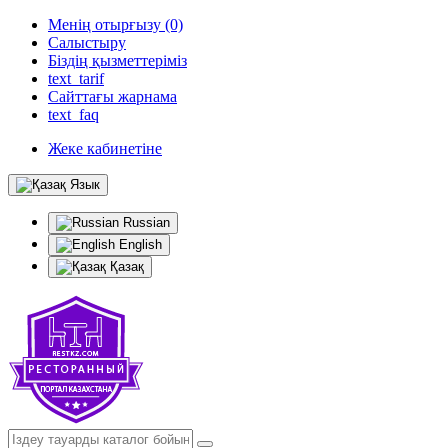
Менің отырғызу (0)
Салыстыру
Біздің қызметтеріміз
text_tarif
Сайттағы жарнама
text_faq
Жеке кабинетіне
Язык
Russian
English
Қазақ