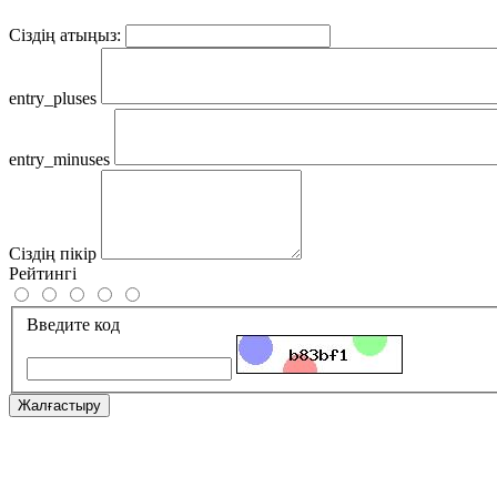
Сіздің атыңыз:
entry_pluses
entry_minuses
Сіздің пікір
Рейтингі
Введите код
Жалғастыру