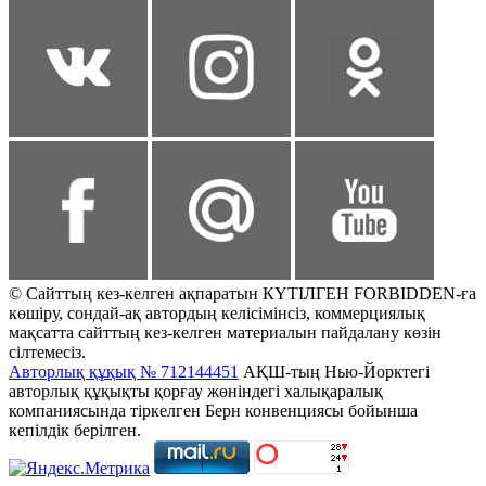
© Сайттың кез-келген ақпаратын КҮТІЛГЕН FORBIDDEN-ға
көшіру, сондай-ақ автордың келісімінсіз, коммерциялық
мақсатта сайттың кез-келген материалын пайдалану көзін
сілтемесіз.
Авторлық құқық № 712144451
АҚШ-тың Нью-Йорктегі
авторлық құқықты қорғау жөніндегі халықаралық
компаниясында тіркелген Берн конвенциясы бойынша
кепілдік берілген.