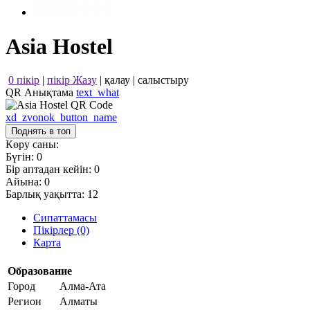
Asia Hostel
0 пікір
|
пікір Жазу
|
қалау
|
салыстыру
QR Анықтама
text_what
xd_zvonok_button_name
Поднять в топ
Көру саны:
Бүгін:
0
Бір аптадан кейін:
0
Айына:
0
Барлық уақытта:
12
Сипаттамасы
Пікірлер (0)
Карта
Образование
Город
Алма-Ата
Регион
Алматы