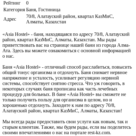
Рейтинг
0
Категория
Баня, Гостиница
70/8, Алатауский район, квартал КазМиС,
Адрес
Алматы, Казахстан
«Asia Hostel» - баня, находящаяся по адресу 70/8, Алатауский
район, квартал КазМиС, Алматы, Казахстан. Мы рады
приветствовать вас на странице нашей бани из города Алма-
Ата. Здесь вы можете ознакомиться с основной информацией
о нас.
Баня «Asia Hostel» - отличный способ расслабиться, повысить
общий тонус организма и отдохнуть. Баня снимает нервное
напряжение и усталость, усиливает регуляцию нервной
системы, способствует снятию стресса. Что уж говорить, в
некоторых случаях баня прописана как часть лечебных
процедур для больных. В бане «Asia Hostel» вы сможете не
только получить пользу для организма в целом, но и
хорошенько отдохнуть. Заходите к нам по адресу 70/8,
Алатауский район, квартал КазМиС, Алматы, Казахстан!
Мы всегда рады предоставить свои услуги как новым, так и
старым клиентам. Также, мы будем рады, если вы поделитесь
своими впечатлениями о нас на портале rest-kz.com.