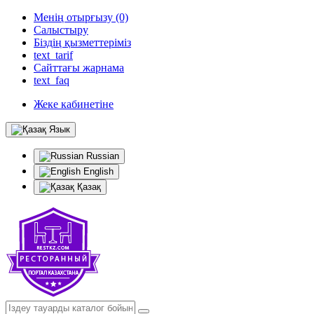
Менің отырғызу (0)
Салыстыру
Біздің қызметтеріміз
text_tarif
Сайттағы жарнама
text_faq
Жеке кабинетіне
Язык
Russian
English
Қазақ