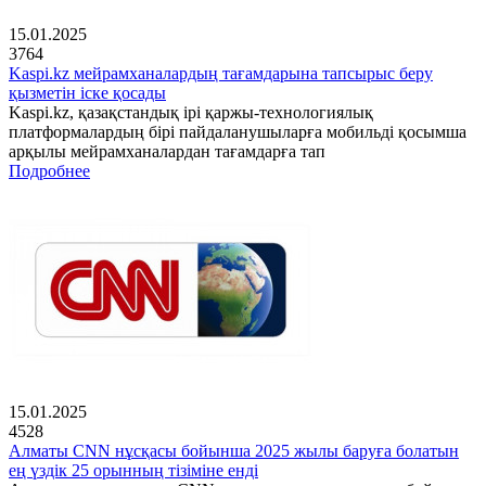
15.01.2025
3764
Kaspi.kz мейрамханалардың тағамдарына тапсырыс беру
қызметін іске қосады
Kaspi.kz, қазақстандық ірі қаржы-технологиялық
платформалардың бірі пайдаланушыларға мобильді қосымша
арқылы мейрамханалардан тағамдарға тап
Подробнее
15.01.2025
4528
Алматы CNN нұсқасы бойынша 2025 жылы баруға болатын
ең үздік 25 орынның тізіміне енді