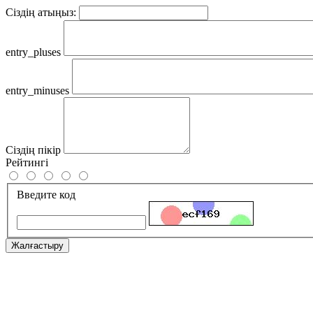
Сіздің атыңыз:
entry_pluses
entry_minuses
Сіздің пікір
Рейтингі
Введите код
Жалғастыру