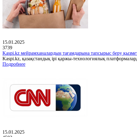
15.01.2025
3739
Kaspi.kz мейрамханалардың тағамдарына тапсырыс беру қызмет
Kaspi.kz, қазақстандық ірі қаржы-технологиялық платформала
Подробнее
15.01.2025