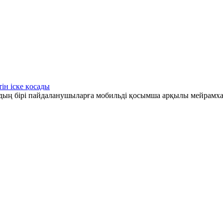
ін іске қосады
рдың бірі пайдаланушыларға мобильді қосымша арқылы мейрамха