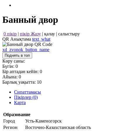
Банный двор
0 пікір
|
пікір Жазу
|
қалау
|
салыстыру
QR Анықтама
text_what
xd_zvonok_button_name
Поднять в топ
Көру саны:
Бүгін:
0
Бір аптадан кейін:
0
Айына:
0
Барлық уақытта:
10
Сипаттамасы
Пікірлер (0)
Карта
Образование
Город
Усть-Каменогорск
Регион
Восточно-Казахстанская область