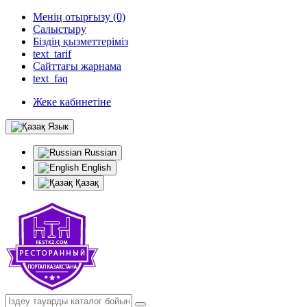
Менің отырғызу (0)
Салыстыру
Біздің қызметтеріміз
text_tarif
Сайттағы жарнама
text_faq
Жеке кабинетіне
Язык
Russian
English
Қазақ