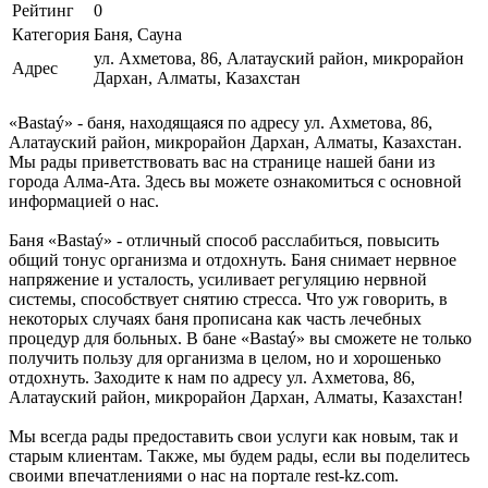
Рейтинг
0
Категория
Баня, Сауна
ул. Ахметова, 86, Алатауский район, микрорайон
Адрес
Дархан, Алматы, Казахстан
«Bastaý» - баня, находящаяся по адресу ул. Ахметова, 86,
Алатауский район, микрорайон Дархан, Алматы, Казахстан.
Мы рады приветствовать вас на странице нашей бани из
города Алма-Ата. Здесь вы можете ознакомиться с основной
информацией о нас.
Баня «Bastaý» - отличный способ расслабиться, повысить
общий тонус организма и отдохнуть. Баня снимает нервное
напряжение и усталость, усиливает регуляцию нервной
системы, способствует снятию стресса. Что уж говорить, в
некоторых случаях баня прописана как часть лечебных
процедур для больных. В бане «Bastaý» вы сможете не только
получить пользу для организма в целом, но и хорошенько
отдохнуть. Заходите к нам по адресу ул. Ахметова, 86,
Алатауский район, микрорайон Дархан, Алматы, Казахстан!
Мы всегда рады предоставить свои услуги как новым, так и
старым клиентам. Также, мы будем рады, если вы поделитесь
своими впечатлениями о нас на портале rest-kz.com.