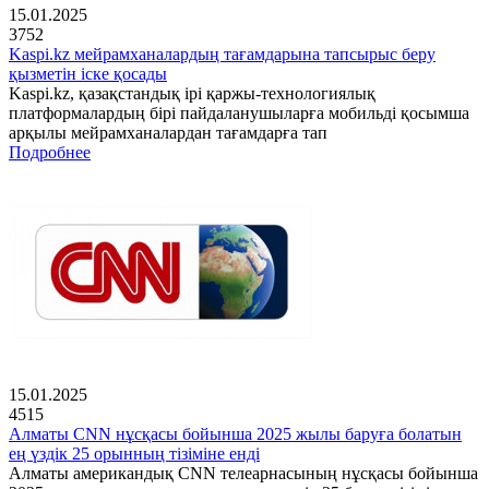
15.01.2025
3752
Kaspi.kz мейрамханалардың тағамдарына тапсырыс беру
қызметін іске қосады
Kaspi.kz, қазақстандық ірі қаржы-технологиялық
платформалардың бірі пайдаланушыларға мобильді қосымша
арқылы мейрамханалардан тағамдарға тап
Подробнее
15.01.2025
4515
Алматы CNN нұсқасы бойынша 2025 жылы баруға болатын
ең үздік 25 орынның тізіміне енді
Алматы американдық CNN телеарнасының нұсқасы бойынша