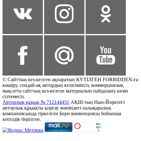
© Сайттың кез-келген ақпаратын КҮТІЛГЕН FORBIDDEN-ға
көшіру, сондай-ақ автордың келісімінсіз, коммерциялық
мақсатта сайттың кез-келген материалын пайдалану көзін
сілтемесіз.
Авторлық құқық № 712144451
АҚШ-тың Нью-Йорктегі
авторлық құқықты қорғау жөніндегі халықаралық
компаниясында тіркелген Берн конвенциясы бойынша
кепілдік берілген.