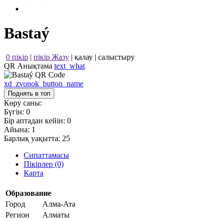
Bastaý
0 пікір
|
пікір Жазу
|
қалау
|
салыстыру
QR Анықтама
text_what
xd_zvonok_button_name
Поднять в топ
Көру саны:
Бүгін:
0
Бір аптадан кейін:
0
Айына:
1
Барлық уақытта:
25
Сипаттамасы
Пікірлер (0)
Карта
Образование
Город
Алма-Ата
Регион
Алматы