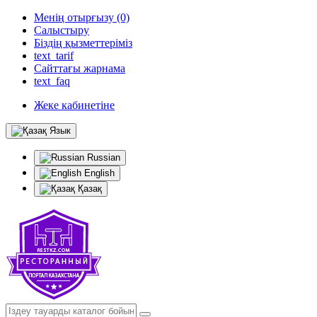
Менің отырғызу (0)
Салыстыру
Біздің қызметтеріміз
text_tarif
Сайттағы жарнама
text_faq
Жеке кабинетіне
Язык
Russian
English
Қазақ