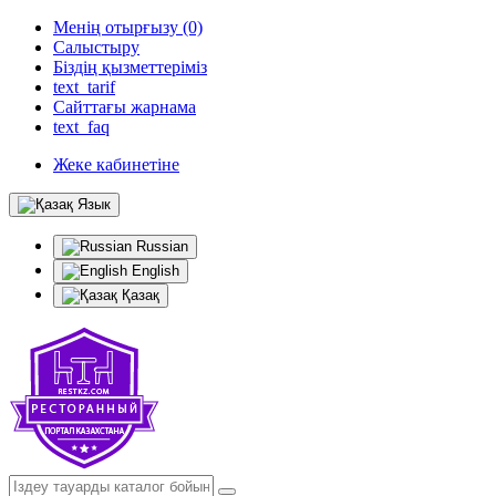
Менің отырғызу (0)
Салыстыру
Біздің қызметтеріміз
text_tarif
Сайттағы жарнама
text_faq
Жеке кабинетіне
Язык
Russian
English
Қазақ