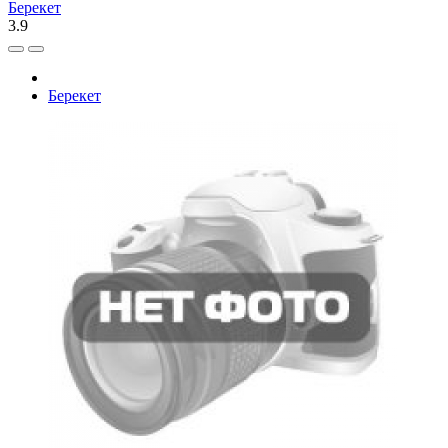
Берекет
3.9
Берекет