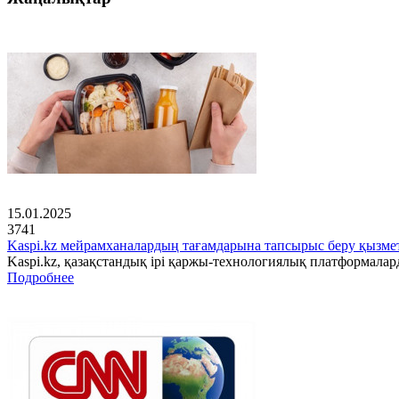
15.01.2025
3741
Kaspi.kz мейрамханалардың тағамдарына тапсырыс беру қызмет
Kaspi.kz, қазақстандық ірі қаржы-технологиялық платформала
Подробнее