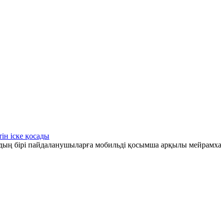
ін іске қосады
рдың бірі пайдаланушыларға мобильді қосымша арқылы мейрамха