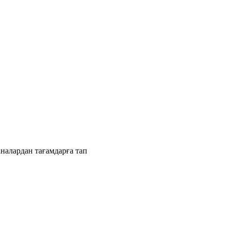
налардан тағамдарға тап