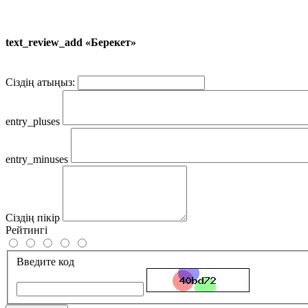
text_review_add «Берекет»
Сіздің атыңыз:
entry_pluses
entry_minuses
Сіздің пікір
Рейтингі
Введите код