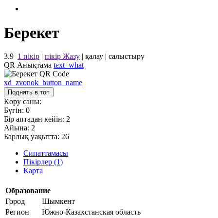
Берекет
3.9
1 пікір
|
пікір Жазу
|
қалау
|
салыстыру
QR Анықтама
text_what
xd_zvonok_button_name
Поднять в топ
Көру саны:
Бүгін:
0
Бір аптадан кейін:
2
Айына:
2
Барлық уақытта:
26
Сипаттамасы
Пікірлер (1)
Карта
Образование
Город
Шымкент
Регион
Южно-Казахстанская область