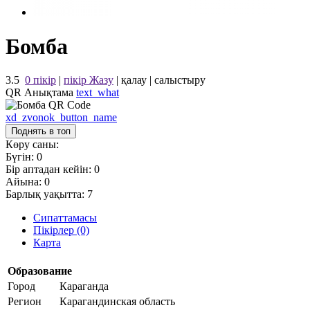
Бомба
3.5
0 пікір
|
пікір Жазу
|
қалау
|
салыстыру
QR Анықтама
text_what
xd_zvonok_button_name
Поднять в топ
Көру саны:
Бүгін:
0
Бір аптадан кейін:
0
Айына:
0
Барлық уақытта:
7
Сипаттамасы
Пікірлер (0)
Карта
Образование
Город
Караганда
Регион
Карагандинская область