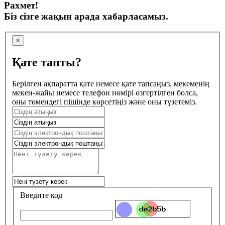
Рахмет!
Біз сізге жақын арада хабарласамыз.
×
Қате тапты?
Берілген ақпаратта қате немесе қате тапсаңыз, мекеменің
мекен-жайы немесе телефон нөмірі өзгертілген болса,
оны төмендегі пішінде көрсетіңіз және оны түзетеміз.
Введите код