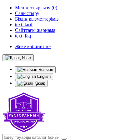
Менің отырғызу (0)
Салыстыру
Біздің қызметтеріміз
text_tarif
Сайттағы жарнама
text_faq
Жеке кабинетіне
Язык
Russian
English
Қазақ