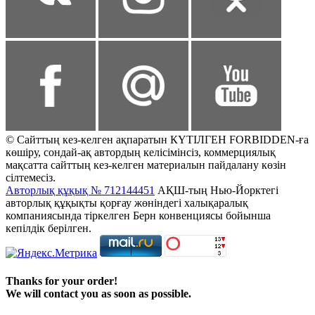
© Сайттың кез-келген ақпаратын КҮТІЛГЕН FORBIDDEN-ға
көшіру, сондай-ақ автордың келісімінсіз, коммерциялық
мақсатта сайттың кез-келген материалын пайдалану көзін
сілтемесіз.
Авторлық құқық № 712144451
АҚШ-тың Нью-Йорктегі
авторлық құқықты қорғау жөніндегі халықаралық
компаниясында тіркелген Берн конвенциясы бойынша
кепілдік берілген.
Thanks for your order!
We will contact you as soon as possible.