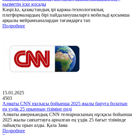
қызметін іске қосады
Kaspi.kz, қазақстандық ірі қаржы-технологиялық
платформалардың бірі пайдаланушыларға мобильді қосымша
арқылы мейрамханалардан тағамдарға тап
Подробнее
15.01.2025
4503
Алматы CNN нұсқасы бойынша 2025 жылы баруға болатын
ең үздік 25 орынның тізіміне енді
Алматы американдық CNN телеарнасының нұсқасы бойынша
2025 жылы саяхаттауға арналған ең үздік 25 бағыт тізімінде
лайықты орын алды. Қала Зама
Подробнее