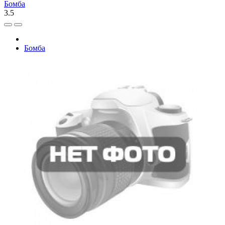
Бомба
3.5
Бомба