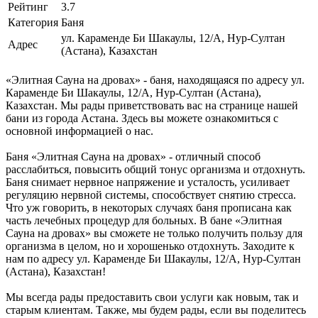
Рейтинг
3.7
Категория
Баня
ул. Караменде Би Шакаулы, 12/А, Нур-Султан
Адрес
(Астана), Казахстан
«Элитная Сауна на дровах» - баня, находящаяся по адресу ул.
Караменде Би Шакаулы, 12/А, Нур-Султан (Астана),
Казахстан. Мы рады приветствовать вас на странице нашей
бани из города Астана. Здесь вы можете ознакомиться с
основной информацией о нас.
Баня «Элитная Сауна на дровах» - отличный способ
расслабиться, повысить общий тонус организма и отдохнуть.
Баня снимает нервное напряжение и усталость, усиливает
регуляцию нервной системы, способствует снятию стресса.
Что уж говорить, в некоторых случаях баня прописана как
часть лечебных процедур для больных. В бане «Элитная
Сауна на дровах» вы сможете не только получить пользу для
организма в целом, но и хорошенько отдохнуть. Заходите к
нам по адресу ул. Караменде Би Шакаулы, 12/А, Нур-Султан
(Астана), Казахстан!
Мы всегда рады предоставить свои услуги как новым, так и
старым клиентам. Также, мы будем рады, если вы поделитесь