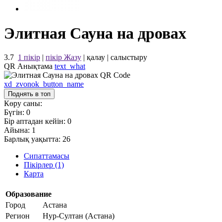
Элитная Сауна на дровах
3.7
1 пікір
|
пікір Жазу
|
қалау
|
салыстыру
QR Анықтама
text_what
xd_zvonok_button_name
Поднять в топ
Көру саны:
Бүгін:
0
Бір аптадан кейін:
0
Айына:
1
Барлық уақытта:
26
Сипаттамасы
Пікірлер (1)
Карта
Образование
Город
Астана
Регион
Нур-Султан (Астана)