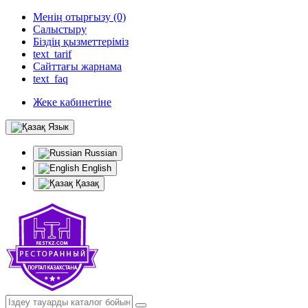
Менің отырғызу (0)
Салыстыру
Біздің қызметтеріміз
text_tarif
Сайттағы жарнама
text_faq
Жеке кабинетіне
Язык
Russian
English
Қазақ