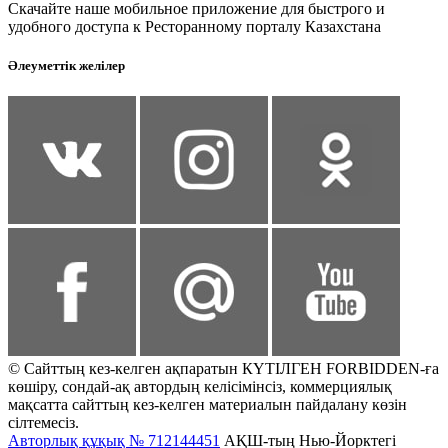
Скачайте наше мобильное приложение для быстрого и
удобного доступа к Ресторанному порталу Казахстана
Әлеуметтік желілер
© Сайттың кез-келген ақпаратын КҮТІЛГЕН FORBIDDEN-ға
көшіру, сондай-ақ автордың келісімінсіз, коммерциялық
мақсатта сайттың кез-келген материалын пайдалану көзін
сілтемесіз.
Авторлық құқық № 712144451
АҚШ-тың Нью-Йорктегі