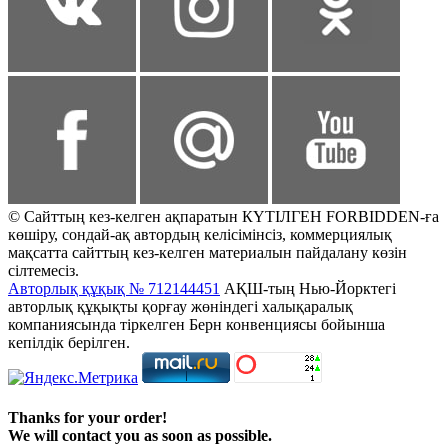
© Сайттың кез-келген ақпаратын КҮТІЛГЕН FORBIDDEN-ға
көшіру, сондай-ақ автордың келісімінсіз, коммерциялық
мақсатта сайттың кез-келген материалын пайдалану көзін
сілтемесіз.
Авторлық құқық № 712144451
АҚШ-тың Нью-Йорктегі
авторлық құқықты қорғау жөніндегі халықаралық
компаниясында тіркелген Берн конвенциясы бойынша
кепілдік берілген.
Thanks for your order!
We will contact you as soon as possible.