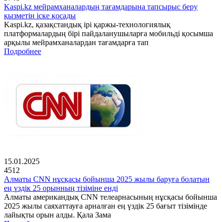
Kaspi.kz мейрамханалардың тағамдарына тапсырыс беру
қызметін іске қосады
Kaspi.kz, қазақстандық ірі қаржы-технологиялық
платформалардың бірі пайдаланушыларға мобильді қосымша
арқылы мейрамханалардан тағамдарға тап
Подробнее
15.01.2025
4512
Алматы CNN нұсқасы бойынша 2025 жылы баруға болатын
ең үздік 25 орынның тізіміне енді
Алматы американдық CNN телеарнасының нұсқасы бойынша
2025 жылы саяхаттауға арналған ең үздік 25 бағыт тізімінде
лайықты орын алды. Қала Зама