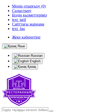
Менің отырғызу (0)
Салыстыру
Біздің қызметтеріміз
text_tarif
Сайттағы жарнама
text_faq
Жеке кабинетіне
Язык
Russian
English
Қазақ