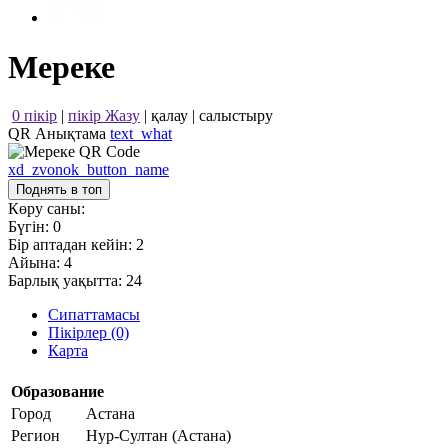
Мереке
0 пікір
|
пікір Жазу
|
қалау
|
салыстыру
QR Анықтама
text_what
xd_zvonok_button_name
Поднять в топ
Көру саны:
Бүгін:
0
Бір аптадан кейін:
2
Айына:
4
Барлық уақытта:
24
Сипаттамасы
Пікірлер (0)
Карта
Образование
Город
Астана
Регион
Нур-Султан (Астана)