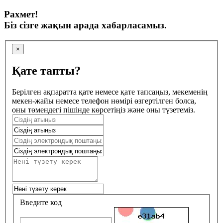
Рахмет!
Біз сізге жақын арада хабарласамыз.
×
Қате тапты?
Берілген ақпаратта қате немесе қате тапсаңыз, мекеменің
мекен-жайы немесе телефон нөмірі өзгертілген болса,
оны төмендегі пішінде көрсетіңіз және оны түзетеміз.
Введите код