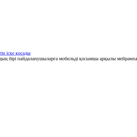
ін іске қосады
рдың бірі пайдаланушыларға мобильді қосымша арқылы мейрамха