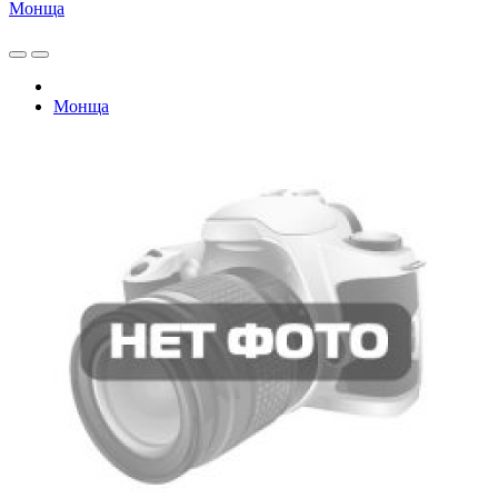
Монща
Монща