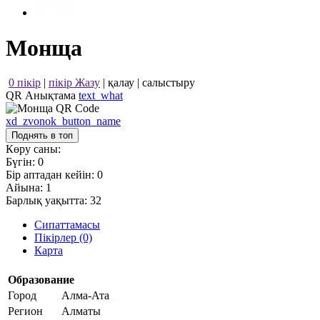
Монща
0 пікір
|
пікір Жазу
|
қалау
|
салыстыру
QR Анықтама
text_what
xd_zvonok_button_name
Поднять в топ
Көру саны:
Бүгін:
0
Бір аптадан кейін:
0
Айына:
1
Барлық уақытта:
32
Сипаттамасы
Пікірлер (0)
Карта
Образование
Город
Алма-Ата
Регион
Алматы