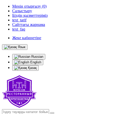
Менің отырғызу (0)
Салыстыру
Біздің қызметтеріміз
text_tarif
Сайттағы жарнама
text_faq
Жеке кабинетіне
Язык
Russian
English
Қазақ