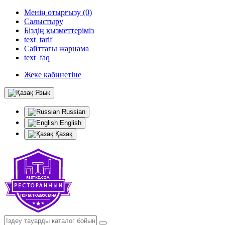
Менің отырғызу (0)
Салыстыру
Біздің қызметтеріміз
text_tarif
Сайттағы жарнама
text_faq
Жеке кабинетіне
Язык
Russian
English
Қазақ