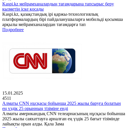
Kaspi.kz мейрамханалардың тағамдарына тапсырыс беру
қызметін іске қосады
Kaspi.kz, қазақстандық ірі қаржы-технологиялық
платформалардың бірі пайдаланушыларға мобильді қосымша
арқылы мейрамханалардан тағамдарға тап
Подробнее
15.01.2025
4511
Алматы CNN нұсқасы бойынша 2025 жылы баруға болатын
ең үздік 25 орынның тізіміне енді
Алматы американдық CNN телеарнасының нұсқасы бойынша
2025 жылы саяхаттауға арналған ең үздік 25 бағыт тізімінде
лайықты орын алды. Қала Зама