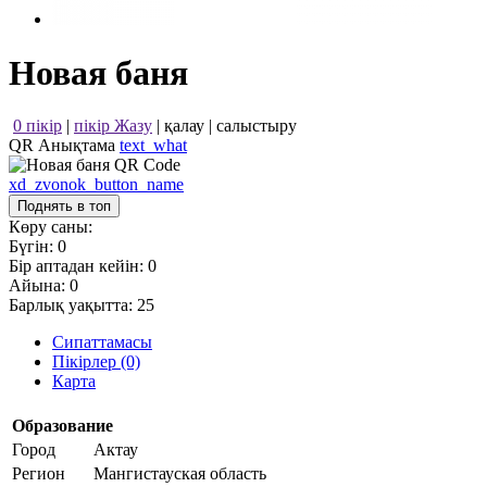
Новая баня
0 пікір
|
пікір Жазу
|
қалау
|
салыстыру
QR Анықтама
text_what
xd_zvonok_button_name
Поднять в топ
Көру саны:
Бүгін:
0
Бір аптадан кейін:
0
Айына:
0
Барлық уақытта:
25
Сипаттамасы
Пікірлер (0)
Карта
Образование
Город
Актау
Регион
Мангистауская область