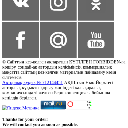
© Сайттың кез-келген ақпаратын КҮТІЛГЕН FORBIDDEN-ға
көшіру, сондай-ақ автордың келісімінсіз, коммерциялық
мақсатта сайттың кез-келген материалын пайдалану көзін
сілтемесіз.
Авторлық құқық № 712144451
АҚШ-тың Нью-Йорктегі
авторлық құқықты қорғау жөніндегі халықаралық
компаниясында тіркелген Берн конвенциясы бойынша
кепілдік берілген.
Thanks for your order!
We will contact you as soon as possible.