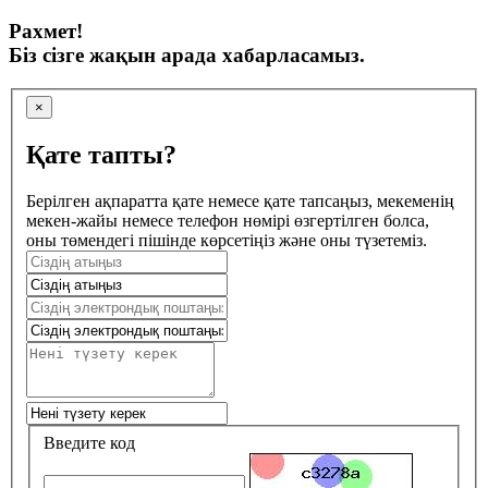
Рахмет!
Біз сізге жақын арада хабарласамыз.
×
Қате тапты?
Берілген ақпаратта қате немесе қате тапсаңыз, мекеменің
мекен-жайы немесе телефон нөмірі өзгертілген болса,
оны төмендегі пішінде көрсетіңіз және оны түзетеміз.
Введите код