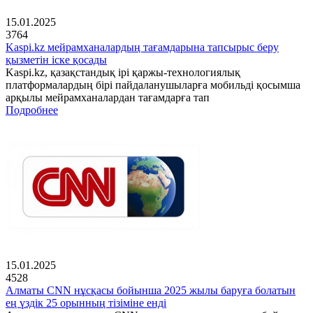
15.01.2025
3764
Kaspi.kz мейрамханалардың тағамдарына тапсырыс беру
қызметін іске қосады
Kaspi.kz, қазақстандық ірі қаржы-технологиялық
платформалардың бірі пайдаланушыларға мобильді қосымша
арқылы мейрамханалардан тағамдарға тап
Подробнее
15.01.2025
4528
Алматы CNN нұсқасы бойынша 2025 жылы баруға болатын
ең үздік 25 орынның тізіміне енді