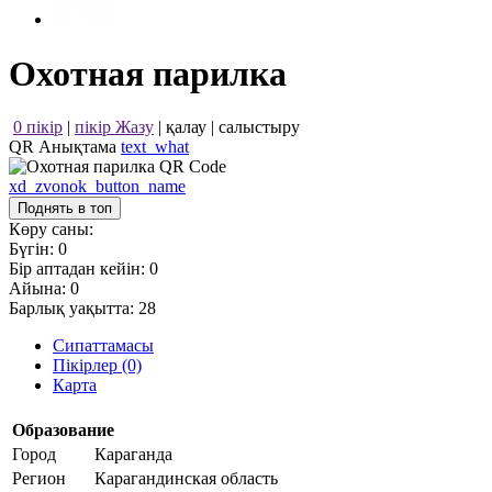
Охотная парилка
0 пікір
|
пікір Жазу
|
қалау
|
салыстыру
QR Анықтама
text_what
xd_zvonok_button_name
Поднять в топ
Көру саны:
Бүгін:
0
Бір аптадан кейін:
0
Айына:
0
Барлық уақытта:
28
Сипаттамасы
Пікірлер (0)
Карта
Образование
Город
Караганда
Регион
Карагандинская область