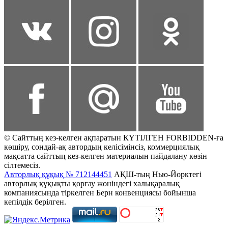
© Сайттың кез-келген ақпаратын КҮТІЛГЕН FORBIDDEN-ға
көшіру, сондай-ақ автордың келісімінсіз, коммерциялық
мақсатта сайттың кез-келген материалын пайдалану көзін
сілтемесіз.
Авторлық құқық № 712144451
АҚШ-тың Нью-Йорктегі
авторлық құқықты қорғау жөніндегі халықаралық
компаниясында тіркелген Берн конвенциясы бойынша
кепілдік берілген.