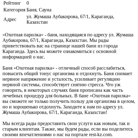
Рейтинг
0
Категория
Баня, Сауна
ул. Жумаша Аубакирова, 67/1, Караганда,
Адрес
Казахстан
«Охотная парилка» - баня, находящаяся по адресу ул. Жумаша
Аубакирова, 67/1, Караганда, Казахстан. Мы рады
приветствовать вас на странице нашей бани из города
Караганда. Здесь вы можете ознакомиться с основной
информацией о нас.
Баня «Охотная парилка» - отличный способ расслабиться,
повысить общий тонус организма и отдохнуть. Баня снимает
нервное напряжение и усталость, усиливает регуляцию
нервной системы, способствует снятию стресса. Что уж
говорить, в некоторых случаях баня прописана как часть
лечебных процедур для больных. В бане «Охотная парилка»
вы сможете не только получить пользу для организма в целом,
но и хорошенько отдохнуть. Заходите к нам по адресу ул.
Жумаша Аубакирова, 67/1, Караганда, Казахстан!
Мы всегда рады предоставить свои услуги как новым, так и
старым клиентам. Также, мы будем рады, если вы поделитесь
своими впечатлениями о нас на портале rest-kz.com.