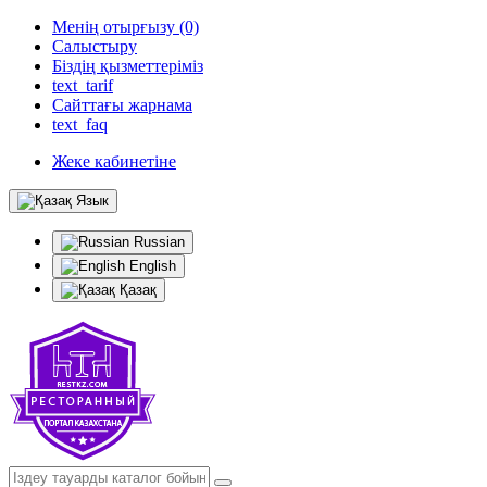
Менің отырғызу (0)
Салыстыру
Біздің қызметтеріміз
text_tarif
Сайттағы жарнама
text_faq
Жеке кабинетіне
Язык
Russian
English
Қазақ