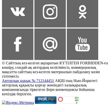
© Сайттың кез-келген ақпаратын КҮТІЛГЕН FORBIDDEN-ға
көшіру, сондай-ақ автордың келісімінсіз, коммерциялық
мақсатта сайттың кез-келген материалын пайдалану көзін
сілтемесіз.
Авторлық құқық № 712144451
АҚШ-тың Нью-Йорктегі
авторлық құқықты қорғау жөніндегі халықаралық
компаниясында тіркелген Берн конвенциясы бойынша
кепілдік берілген.