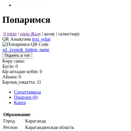
Попаримся
0 пікір
|
пікір Жазу
|
қалау
|
салыстыру
QR Анықтама
text_what
xd_zvonok_button_name
Поднять в топ
Көру саны:
Бүгін:
0
Бір аптадан кейін:
0
Айына:
0
Барлық уақытта:
11
Сипаттамасы
Пікірлер (0)
Карта
Образование
Город
Караганда
Регион
Карагандинская область