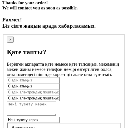
Thanks for your order!
We will contact you as soon as possible.
Рахмет!
Біз сізге жақын арада хабарласамыз.
×
Қате тапты?
Берілген ақпаратта қате немесе қате тапсаңыз, мекеменің
мекен-жайы немесе телефон нөмірі өзгертілген болса,
оны төмендегі пішінде көрсетіңіз және оны түзетеміз.
Введите код