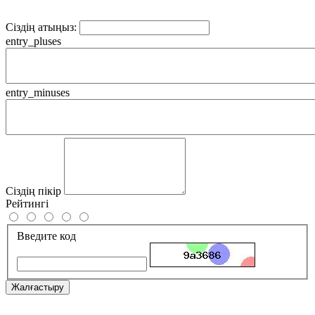
Сіздің атыңыз:
entry_pluses
entry_minuses
Сіздің пікір
Рейтингі
Введите код
Жалғастыру