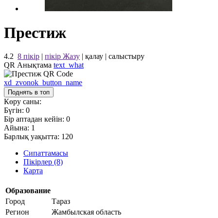
Престиж
4.2
8 пікір
|
пікір Жазу
|
қалау
|
салыстыру
QR Анықтама
text_what
xd_zvonok_button_name
Поднять в топ
Көру саны:
Бүгін:
0
Бір аптадан кейін:
0
Айына:
1
Барлық уақытта:
120
Сипаттамасы
Пікірлер (8)
Карта
Образование
Город
Тараз
Регион
Жамбылская область