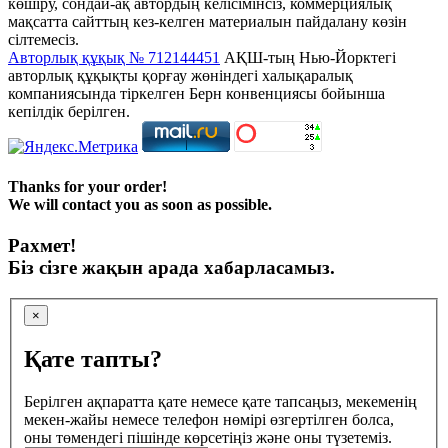
көшіру, сондай-ақ автордың келісімінсіз, коммерциялық
мақсатта сайттың кез-келген материалын пайдалану көзін
сілтемесіз.
Авторлық құқық № 712144451
АҚШ-тың Нью-Йорктегі
авторлық құқықты қорғау жөніндегі халықаралық
компаниясында тіркелген Берн конвенциясы бойынша
кепілдік берілген.
Thanks for your order!
We will contact you as soon as possible.
Рахмет!
Біз сізге жақын арада хабарласамыз.
×
Қате тапты?
Берілген ақпаратта қате немесе қате тапсаңыз, мекеменің
мекен-жайы немесе телефон нөмірі өзгертілген болса,
оны төмендегі пішінде көрсетіңіз және оны түзетеміз.