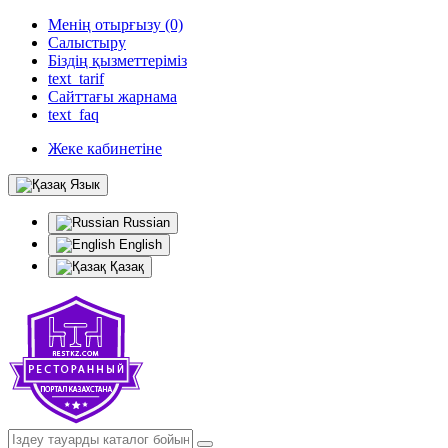
Менің отырғызу (0)
Салыстыру
Біздің қызметтеріміз
text_tarif
Сайттағы жарнама
text_faq
Жеке кабинетіне
Язык
Russian
English
Қазақ