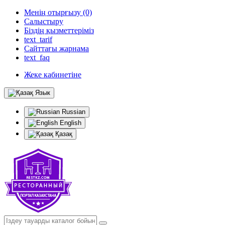
Менің отырғызу (0)
Салыстыру
Біздің қызметтеріміз
text_tarif
Сайттағы жарнама
text_faq
Жеке кабинетіне
Язык
Russian
English
Қазақ