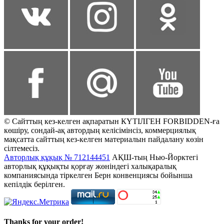
© Сайттың кез-келген ақпаратын КҮТІЛГЕН FORBIDDEN-ға
көшіру, сондай-ақ автордың келісімінсіз, коммерциялық
мақсатта сайттың кез-келген материалын пайдалану көзін
сілтемесіз.
Авторлық құқық № 712144451
АҚШ-тың Нью-Йорктегі
авторлық құқықты қорғау жөніндегі халықаралық
компаниясында тіркелген Берн конвенциясы бойынша
кепілдік берілген.
Thanks for your order!