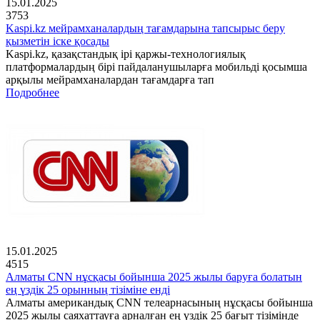
15.01.2025
3753
Kaspi.kz мейрамханалардың тағамдарына тапсырыс беру
қызметін іске қосады
Kaspi.kz, қазақстандық ірі қаржы-технологиялық
платформалардың бірі пайдаланушыларға мобильді қосымша
арқылы мейрамханалардан тағамдарға тап
Подробнее
15.01.2025
4515
Алматы CNN нұсқасы бойынша 2025 жылы баруға болатын
ең үздік 25 орынның тізіміне енді
Алматы американдық CNN телеарнасының нұсқасы бойынша
2025 жылы саяхаттауға арналған ең үздік 25 бағыт тізімінде