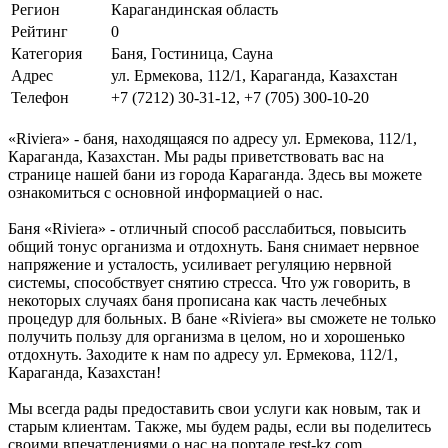
Регион
Карагандинская область
Рейтинг
0
Категория
Баня, Гостиница, Сауна
Адрес
ул. Ермекова, 112/1, Караганда, Казахстан
Телефон
+7 (7212) 30-31-12, +7 (705) 300-10-20
«Riviera» - баня, находящаяся по адресу ул. Ермекова, 112/1,
Караганда, Казахстан. Мы рады приветствовать вас на
странице нашей бани из города Караганда. Здесь вы можете
ознакомиться с основной информацией о нас.
Баня «Riviera» - отличный способ расслабиться, повысить
общий тонус организма и отдохнуть. Баня снимает нервное
напряжение и усталость, усиливает регуляцию нервной
системы, способствует снятию стресса. Что уж говорить, в
некоторых случаях баня прописана как часть лечебных
процедур для больных. В бане «Riviera» вы сможете не только
получить пользу для организма в целом, но и хорошенько
отдохнуть. Заходите к нам по адресу ул. Ермекова, 112/1,
Караганда, Казахстан!
Мы всегда рады предоставить свои услуги как новым, так и
старым клиентам. Также, мы будем рады, если вы поделитесь
своими впечатлениями о нас на портале rest-kz.com.