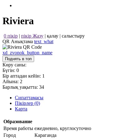
Riviera
0 пікір
|
пікір Жазу
|
қалау
|
салыстыру
QR Анықтама
text_what
xd_zvonok_button_name
Поднять в топ
Көру саны:
Бүгін:
0
Бір аптадан кейін:
1
Айына:
2
Барлық уақытта:
34
Сипаттамасы
Пікірлер (0)
Карта
Образование
Время работы
ежедневно, круглосуточно
Город
Караганда