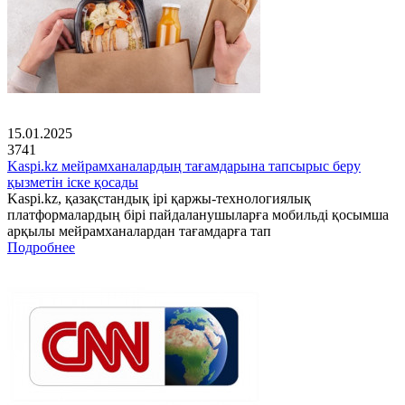
15.01.2025
3741
Kaspi.kz мейрамханалардың тағамдарына тапсырыс беру
қызметін іске қосады
Kaspi.kz, қазақстандық ірі қаржы-технологиялық
платформалардың бірі пайдаланушыларға мобильді қосымша
арқылы мейрамханалардан тағамдарға тап
Подробнее