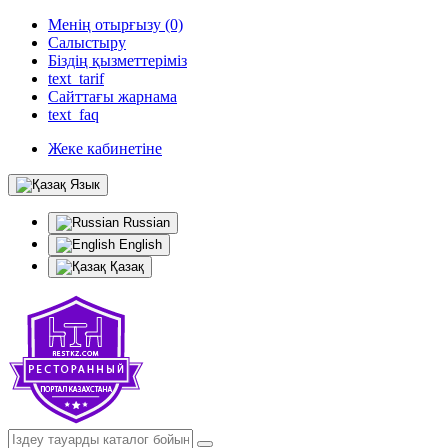
Менің отырғызу (0)
Салыстыру
Біздің қызметтеріміз
text_tarif
Сайттағы жарнама
text_faq
Жеке кабинетіне
Язык
Russian
English
Қазақ