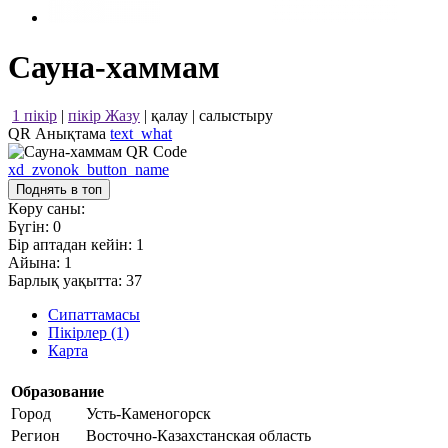
Сауна-хаммам
1 пікір
|
пікір Жазу
|
қалау
|
салыстыру
QR Анықтама
text_what
xd_zvonok_button_name
Поднять в топ
Көру саны:
Бүгін:
0
Бір аптадан кейін:
1
Айына:
1
Барлық уақытта:
37
Сипаттамасы
Пікірлер (1)
Карта
Образование
Город
Усть-Каменогорск
Регион
Восточно-Казахстанская область