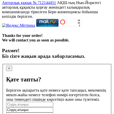
Авторлық құқық № 712144451
АҚШ-тың Нью-Йорктегі
авторлық құқықты қорғау жөніндегі халықаралық
компаниясында тіркелген Берн конвенциясы бойынша
кепілдік берілген.
Thanks for your order!
We will contact you as soon as possible.
Рахмет!
Біз сізге жақын арада хабарласамыз.
×
Қате тапты?
Берілген ақпаратта қате немесе қате тапсаңыз, мекеменің
мекен-жайы немесе телефон нөмірі өзгертілген болса,
оны төмендегі пішінде көрсетіңіз және оны түзетеміз.