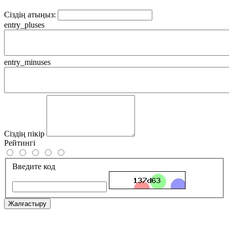
Сіздің атыңыз:
entry_pluses
entry_minuses
Сіздің пікір
Рейтингі
Введите код
Жалғастыру