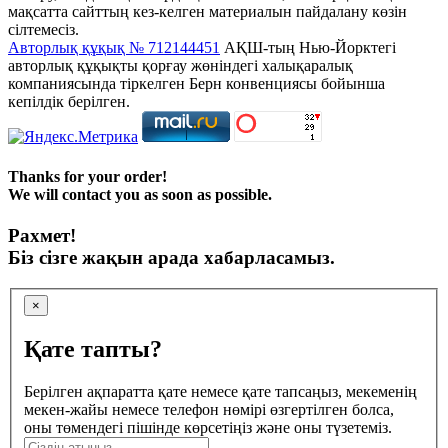
мақсатта сайттың кез-келген материалын пайдалану көзін
сілтемесіз.
Авторлық құқық № 712144451
АҚШ-тың Нью-Йорктегі
авторлық құқықты қорғау жөніндегі халықаралық
компаниясында тіркелген Берн конвенциясы бойынша
кепілдік берілген.
Thanks for your order!
We will contact you as soon as possible.
Рахмет!
Біз сізге жақын арада хабарласамыз.
×
Қате тапты?
Берілген ақпаратта қате немесе қате тапсаңыз, мекеменің
мекен-жайы немесе телефон нөмірі өзгертілген болса,
оны төмендегі пішінде көрсетіңіз және оны түзетеміз.