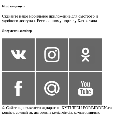
Бізді қолдаңыз
Скачайте наше мобильное приложение для быстрого и
удобного доступа к Ресторанному порталу Казахстана
Әлеуметтік желілер
© Сайттың кез-келген ақпаратын КҮТІЛГЕН FORBIDDEN-ға
көшіру, сондай-ақ автордың келісімінсіз, коммерциялық