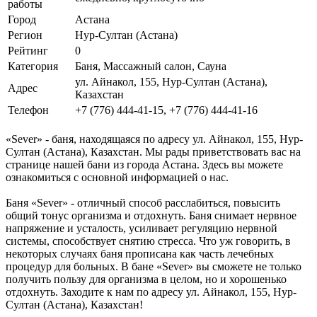
работы
Город
Астана
Регион
Нур-Султан (Астана)
Рейтинг
0
Категория
Баня, Массажный салон, Сауна
ул. Айнакол, 155, Нур-Султан (Астана),
Адрес
Казахстан
Телефон
+7 (776) 444-41-15, +7 (776) 444-41-16
«Sever» - баня, находящаяся по адресу ул. Айнакол, 155, Нур-
Султан (Астана), Казахстан. Мы рады приветствовать вас на
странице нашей бани из города Астана. Здесь вы можете
ознакомиться с основной информацией о нас.
Баня «Sever» - отличный способ расслабиться, повысить
общий тонус организма и отдохнуть. Баня снимает нервное
напряжение и усталость, усиливает регуляцию нервной
системы, способствует снятию стресса. Что уж говорить, в
некоторых случаях баня прописана как часть лечебных
процедур для больных. В бане «Sever» вы сможете не только
получить пользу для организма в целом, но и хорошенько
отдохнуть. Заходите к нам по адресу ул. Айнакол, 155, Нур-
Султан (Астана), Казахстан!