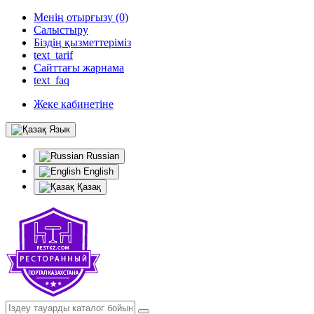
Менің отырғызу (0)
Салыстыру
Біздің қызметтеріміз
text_tarif
Сайттағы жарнама
text_faq
Жеке кабинетіне
Язык
Russian
English
Қазақ