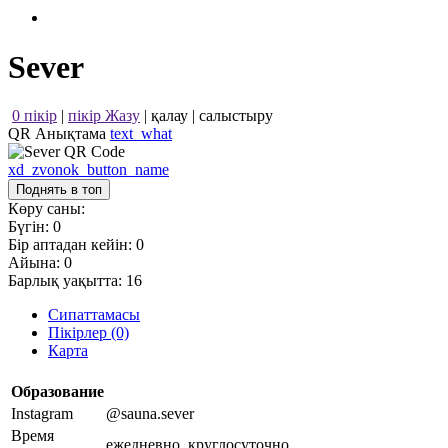
Sever
0 пікір
|
пікір Жазу
|
қалау
|
салыстыру
QR Анықтама
text_what
xd_zvonok_button_name
Поднять в топ
Көру саны:
Бүгін:
0
Бір аптадан кейін:
0
Айына:
0
Барлық уақытта:
16
Сипаттамасы
Пікірлер (0)
Карта
Образование
Instagram
@sauna.sever
Время
ежедневно, круглосуточно