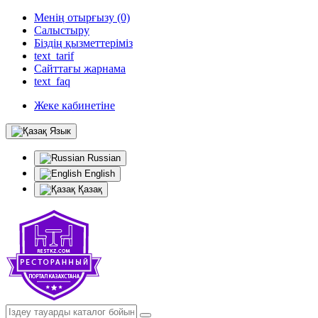
Менің отырғызу (0)
Салыстыру
Біздің қызметтеріміз
text_tarif
Сайттағы жарнама
text_faq
Жеке кабинетіне
Язык
Russian
English
Қазақ