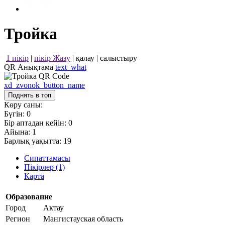
Тройка
1 пікір
|
пікір Жазу
|
қалау
|
салыстыру
QR Анықтама
text_what
xd_zvonok_button_name
Поднять в топ
Көру саны:
Бүгін:
0
Бір аптадан кейін:
0
Айына:
1
Барлық уақытта:
19
Сипаттамасы
Пікірлер (1)
Карта
Образование
Город
Актау
Регион
Мангистауская область