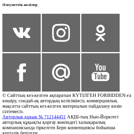
Әлеуметтік желілер
© Сайттың кез-келген ақпаратын КҮТІЛГЕН FORBIDDEN-ға
көшіру, сондай-ақ автордың келісімінсіз, коммерциялық
мақсатта сайттың кез-келген материалын пайдалану көзін
сілтемесіз.
Авторлық құқық № 712144451
АҚШ-тың Нью-Йорктегі
авторлық құқықты қорғау жөніндегі халықаралық
компаниясында тіркелген Берн конвенциясы бойынша
кепілдік берілген.