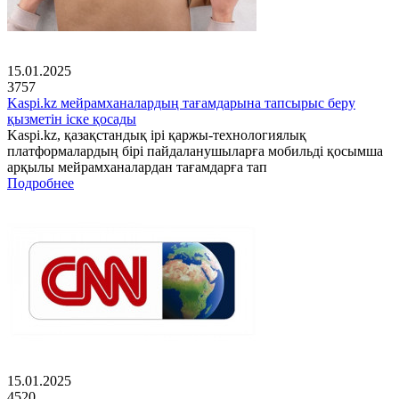
15.01.2025
3757
Kaspi.kz мейрамханалардың тағамдарына тапсырыс беру
қызметін іске қосады
Kaspi.kz, қазақстандық ірі қаржы-технологиялық
платформалардың бірі пайдаланушыларға мобильді қосымша
арқылы мейрамханалардан тағамдарға тап
Подробнее
15.01.2025
4520