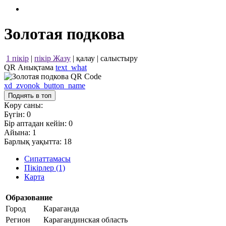
Золотая подкова
1 пікір
|
пікір Жазу
|
қалау
|
салыстыру
QR Анықтама
text_what
xd_zvonok_button_name
Поднять в топ
Көру саны:
Бүгін:
0
Бір аптадан кейін:
0
Айына:
1
Барлық уақытта:
18
Сипаттамасы
Пікірлер (1)
Карта
Образование
Город
Караганда
Регион
Карагандинская область