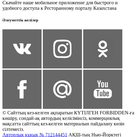
Скачайте наше мобильное приложение для быстрого и
удобного доступа к Ресторанному порталу Казахстана
Әлеуметтік желілер
© Сайттың кез-келген ақпаратын КҮТІЛГЕН FORBIDDEN-ға
көшіру, сондай-ақ автордың келісімінсіз, коммерциялық
мақсатта сайттың кез-келген материалын пайдалану көзін
сілтемесіз.
Авторлық құқық № 712144451
АҚШ-тың Нью-Йорктегі