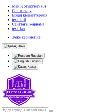
Менің отырғызу (0)
Салыстыру
Біздің қызметтеріміз
text_tarif
Сайттағы жарнама
text_faq
Жеке кабинетіне
Язык
Russian
English
Қазақ