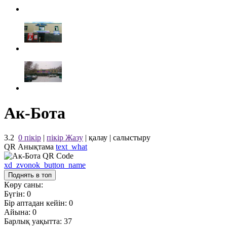
Ак-Бота
3.2
0 пікір
|
пікір Жазу
|
қалау
|
салыстыру
QR Анықтама
text_what
xd_zvonok_button_name
Поднять в топ
Көру саны:
Бүгін:
0
Бір аптадан кейін:
0
Айына:
0
Барлық уақытта:
37