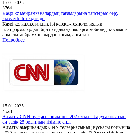
15.01.2025
3764
Kaspi.kz мейрамханалардың тағамдарына тапсырыс беру
қызметін іске қосады
Kaspi.kz, қазақстандық ірі қаржы-технологиялық
платформалардың бірі пайдаланушыларға мобильді қосымша
арқылы мейрамханалардан тағамдарға тап
Подробнее
15.01.2025
4528
Алматы CNN нұсқасы бойынша 2025 жылы баруға болатын
ең үздік 25 орынның тізіміне енді
Алматы американдық CNN телеарнасының нұсқасы бойынша
2025 жылы саяхаттауға арналған ең үздік 25 бағыт тізімінде