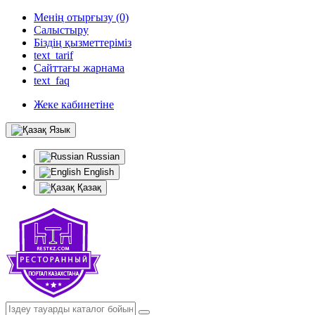
Менің отырғызу (0)
Салыстыру
Біздің қызметтеріміз
text_tarif
Сайттағы жарнама
text_faq
Жеке кабинетіне
Язык
Russian
English
Қазақ