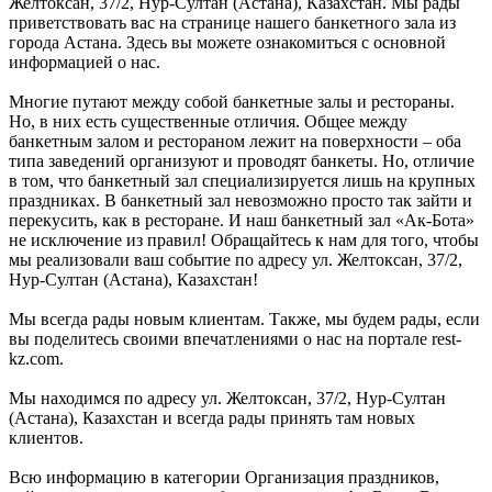
Желтоксан, 37/2, Нур-Султан (Астана), Казахстан. Мы рады
приветствовать вас на странице нашего банкетного зала из
города Астана. Здесь вы можете ознакомиться с основной
информацией о нас.
Многие путают между собой банкетные залы и рестораны.
Но, в них есть существенные отличия. Общее между
банкетным залом и рестораном лежит на поверхности – оба
типа заведений организуют и проводят банкеты. Но, отличие
в том, что банкетный зал специализируется лишь на крупных
праздниках. В банкетный зал невозможно просто так зайти и
перекусить, как в ресторане. И наш банкетный зал «Ак-Бота»
не исключение из правил! Обращайтесь к нам для того, чтобы
мы реализовали ваш событие по адресу ул. Желтоксан, 37/2,
Нур-Султан (Астана), Казахстан!
Мы всегда рады новым клиентам. Также, мы будем рады, если
вы поделитесь своими впечатлениями о нас на портале rest-
kz.com.
Мы находимся по адресу ул. Желтоксан, 37/2, Нур-Султан
(Астана), Казахстан и всегда рады принять там новых
клиентов.
Всю информацию в категории Организация праздников,