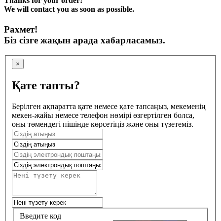
Thanks for your order!
We will contact you as soon as possible.
Рахмет!
Біз сізге жақын арада хабарласамыз.
×
Қате тапты?
Берілген ақпаратта қате немесе қате тапсаңыз, мекеменің
мекен-жайы немесе телефон нөмірі өзгертілген болса,
оны төмендегі пішінде көрсетіңіз және оны түзетеміз.
Введите код