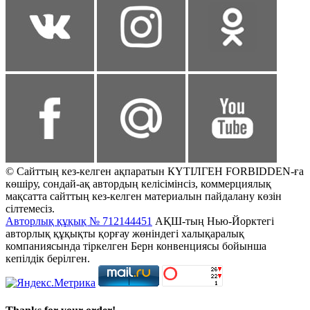
© Сайттың кез-келген ақпаратын КҮТІЛГЕН FORBIDDEN-ға
көшіру, сондай-ақ автордың келісімінсіз, коммерциялық
мақсатта сайттың кез-келген материалын пайдалану көзін
сілтемесіз.
Авторлық құқық № 712144451
АҚШ-тың Нью-Йорктегі
авторлық құқықты қорғау жөніндегі халықаралық
компаниясында тіркелген Берн конвенциясы бойынша
кепілдік берілген.