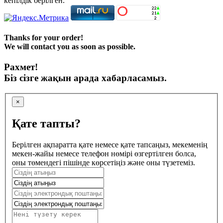
кепілдік берілген.
Thanks for your order!
We will contact you as soon as possible.
Рахмет!
Біз сізге жақын арада хабарласамыз.
×
Қате тапты?
Берілген ақпаратта қате немесе қате тапсаңыз, мекеменің
мекен-жайы немесе телефон нөмірі өзгертілген болса,
оны төмендегі пішінде көрсетіңіз және оны түзетеміз.