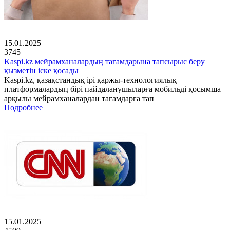
15.01.2025
3745
Kaspi.kz мейрамханалардың тағамдарына тапсырыс беру
қызметін іске қосады
Kaspi.kz, қазақстандық ірі қаржы-технологиялық
платформалардың бірі пайдаланушыларға мобильді қосымша
арқылы мейрамханалардан тағамдарға тап
Подробнее
15.01.2025