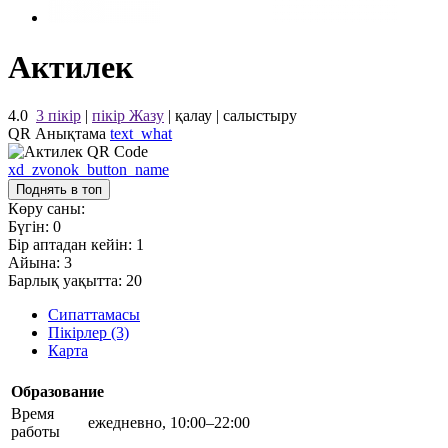
Актилек
4.0
3 пікір
|
пікір Жазу
|
қалау
|
салыстыру
QR Анықтама
text_what
xd_zvonok_button_name
Поднять в топ
Көру саны:
Бүгін:
0
Бір аптадан кейін:
1
Айына:
3
Барлық уақытта:
20
Сипаттамасы
Пікірлер (3)
Карта
Образование
Время
ежедневно, 10:00–22:00
работы