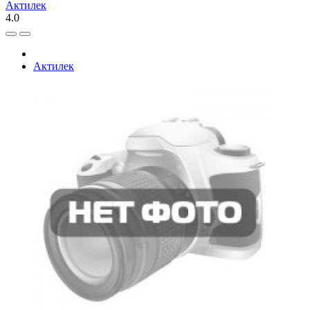
Актилек
4.0
Актилек