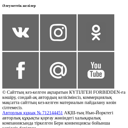
Әлеуметтік желілер
© Сайттың кез-келген ақпаратын КҮТІЛГЕН FORBIDDEN-ға
көшіру, сондай-ақ автордың келісімінсіз, коммерциялық
мақсатта сайттың кез-келген материалын пайдалану көзін
сілтемесіз.
Авторлық құқық № 712144451
АҚШ-тың Нью-Йорктегі
авторлық құқықты қорғау жөніндегі халықаралық
компаниясында тіркелген Берн конвенциясы бойынша