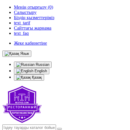
Менің отырғызу (0)
Салыстыру
Біздің қызметтеріміз
text_tarif
Сайттағы жарнама
text_faq
Жеке кабинетіне
Язык
Russian
English
Қазақ