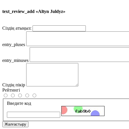
text_review_add «Altyn Juldyz»
Сіздің атыңыз:
entry_pluses
entry_minuses
Сіздің пікір
Рейтингі
Введите код
Жалғастыру