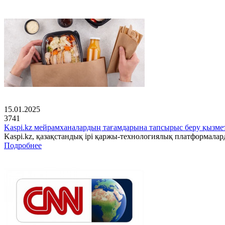
15.01.2025
3741
Kaspi.kz мейрамханалардың тағамдарына тапсырыс беру қызмет
Kaspi.kz, қазақстандық ірі қаржы-технологиялық платформала
Подробнее