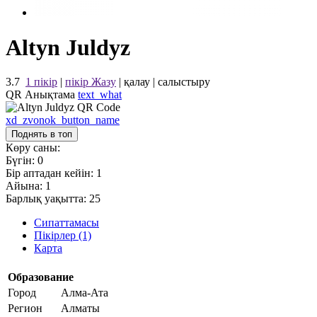
Altyn Juldyz
3.7
1 пікір
|
пікір Жазу
|
қалау
|
салыстыру
QR Анықтама
text_what
xd_zvonok_button_name
Поднять в топ
Көру саны:
Бүгін:
0
Бір аптадан кейін:
1
Айына:
1
Барлық уақытта:
25
Сипаттамасы
Пікірлер (1)
Карта
Образование
Город
Алма-Ата
Регион
Алматы