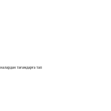
налардан тағамдарға тап