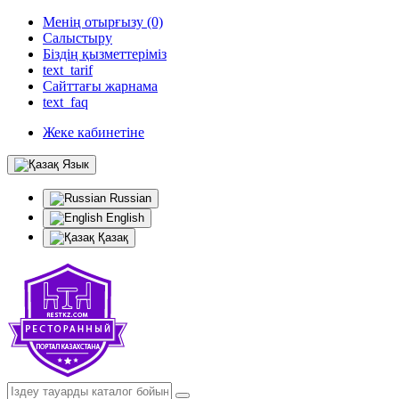
Менің отырғызу (0)
Салыстыру
Біздің қызметтеріміз
text_tarif
Сайттағы жарнама
text_faq
Жеке кабинетіне
Язык
Russian
English
Қазақ