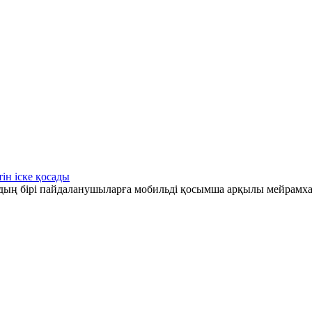
ін іске қосады
рдың бірі пайдаланушыларға мобильді қосымша арқылы мейрамха