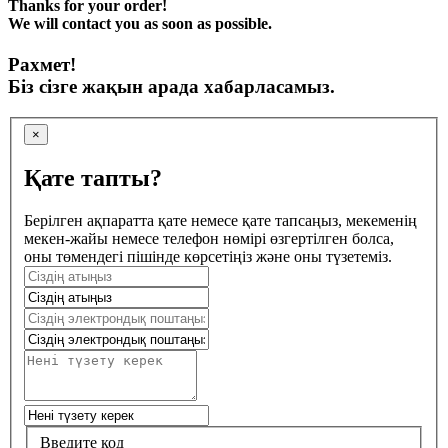
Thanks for your order!
We will contact you as soon as possible.
Рахмет!
Біз сізге жақын арада хабарласамыз.
×
Қате тапты?
Берілген ақпаратта қате немесе қате тапсаңыз, мекеменің
мекен-жайы немесе телефон нөмірі өзгертілген болса,
оны төмендегі пішінде көрсетіңіз және оны түзетеміз.
Введите код