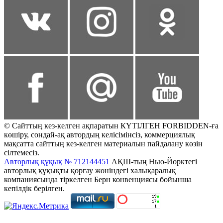
© Сайттың кез-келген ақпаратын КҮТІЛГЕН FORBIDDEN-ға
көшіру, сондай-ақ автордың келісімінсіз, коммерциялық
мақсатта сайттың кез-келген материалын пайдалану көзін
сілтемесіз.
Авторлық құқық № 712144451
АҚШ-тың Нью-Йорктегі
авторлық құқықты қорғау жөніндегі халықаралық
компаниясында тіркелген Берн конвенциясы бойынша
кепілдік берілген.