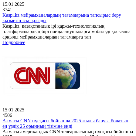
15.01.2025
3741
Kaspi.kz мейрамханалардың тағамдарына тапсырыс беру
қызметін іске қосады
Kaspi.kz, қазақстандық ірі қаржы-технологиялық
платформалардың бірі пайдаланушыларға мобильді қосымша
арқылы мейрамханалардан тағамдарға тап
Подробнее
15.01.2025
4506
Алматы CNN нұсқасы бойынша 2025 жылы баруға болатын
ең үздік 25 орынның тізіміне енді
Алматы американдық CNN телеарнасының нұсқасы бойынша