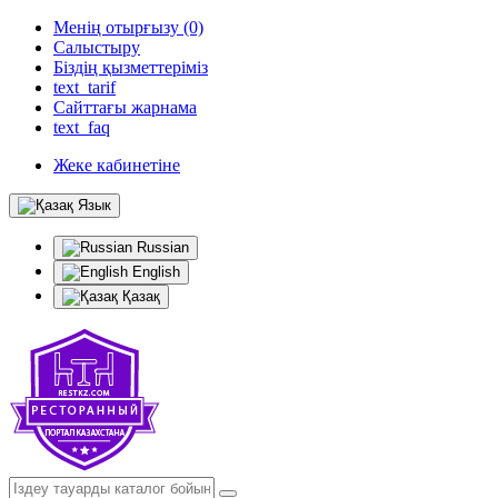
Менің отырғызу (0)
Салыстыру
Біздің қызметтеріміз
text_tarif
Сайттағы жарнама
text_faq
Жеке кабинетіне
Язык
Russian
English
Қазақ