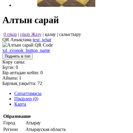
Алтын сарай
0 пікір
|
пікір Жазу
|
қалау
|
салыстыру
QR Анықтама
text_what
xd_zvonok_button_name
Поднять в топ
Көру саны:
Бүгін:
0
Бір аптадан кейін:
0
Айына:
1
Барлық уақытта:
72
Сипаттамасы
Пікірлер (0)
Карта
Образование
Город
Атырау
Регион
Атырауская область