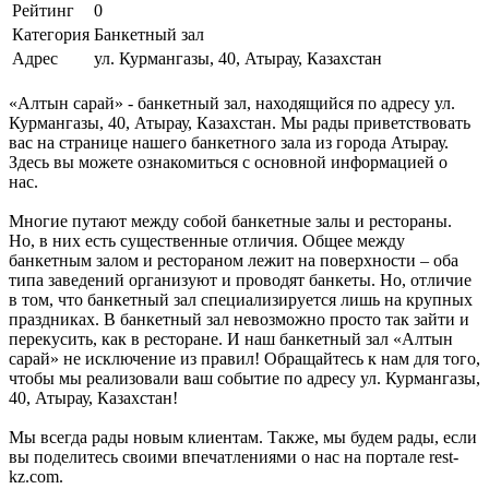
Рейтинг
0
Категория
Банкетный зал
Адрес
ул. Курмангазы, 40, Атырау, Казахстан
«Алтын сарай» - банкетный зал, находящийся по адресу ул.
Курмангазы, 40, Атырау, Казахстан. Мы рады приветствовать
вас на странице нашего банкетного зала из города Атырау.
Здесь вы можете ознакомиться с основной информацией о
нас.
Многие путают между собой банкетные залы и рестораны.
Но, в них есть существенные отличия. Общее между
банкетным залом и рестораном лежит на поверхности – оба
типа заведений организуют и проводят банкеты. Но, отличие
в том, что банкетный зал специализируется лишь на крупных
праздниках. В банкетный зал невозможно просто так зайти и
перекусить, как в ресторане. И наш банкетный зал «Алтын
сарай» не исключение из правил! Обращайтесь к нам для того,
чтобы мы реализовали ваш событие по адресу ул. Курмангазы,
40, Атырау, Казахстан!
Мы всегда рады новым клиентам. Также, мы будем рады, если
вы поделитесь своими впечатлениями о нас на портале rest-
kz.com.