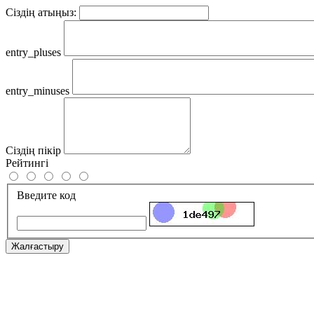
Сіздің атыңыз:
entry_pluses
entry_minuses
Сіздің пікір
Рейтингі
Введите код
Жалғастыру