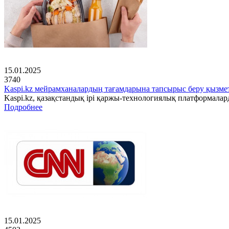
15.01.2025
3740
Kaspi.kz мейрамханалардың тағамдарына тапсырыс беру қызмет
Kaspi.kz, қазақстандық ірі қаржы-технологиялық платформала
Подробнее
15.01.2025