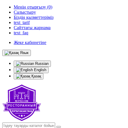
Менің отырғызу (0)
Салыстыру
Біздің қызметтеріміз
text_tarif
Сайттағы жарнама
text_faq
Жеке кабинетіне
Язык
Russian
English
Қазақ