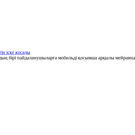
ін іске қосады
рдың бірі пайдаланушыларға мобильді қосымша арқылы мейрамха