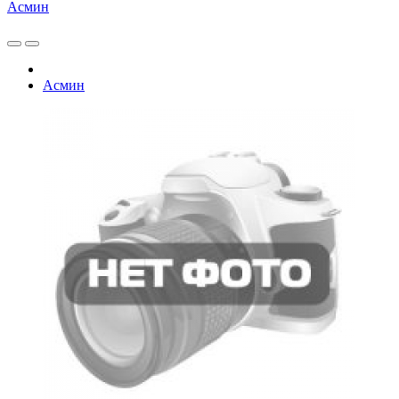
Асмин
Асмин