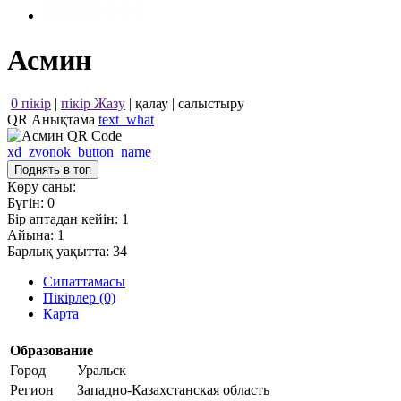
Асмин
0 пікір
|
пікір Жазу
|
қалау
|
салыстыру
QR Анықтама
text_what
xd_zvonok_button_name
Поднять в топ
Көру саны:
Бүгін:
0
Бір аптадан кейін:
1
Айына:
1
Барлық уақытта:
34
Сипаттамасы
Пікірлер (0)
Карта
Образование
Город
Уральск
Регион
Западно-Казахстанская область