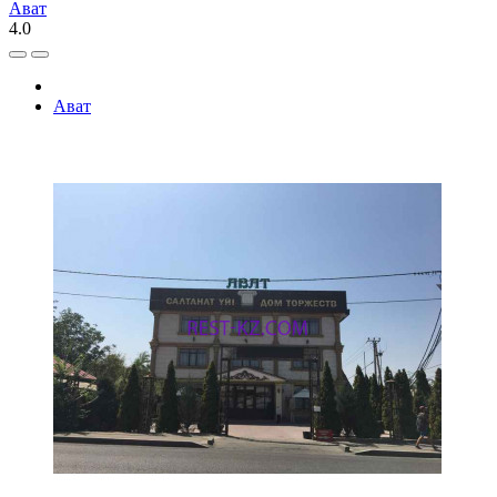
Ават
4.0
Ават