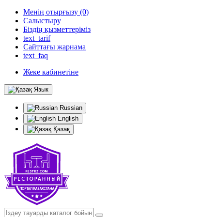
Менің отырғызу (0)
Салыстыру
Біздің қызметтеріміз
text_tarif
Сайттағы жарнама
text_faq
Жеке кабинетіне
Язык
Russian
English
Қазақ