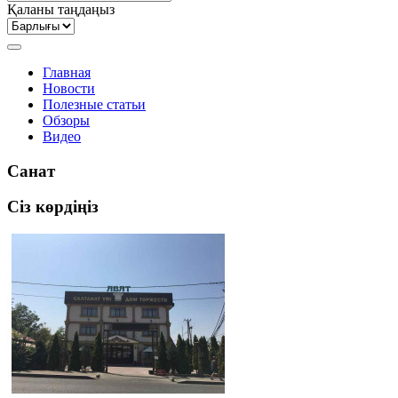
Қаланы таңдаңыз
Главная
Новости
Полезные статьи
Обзоры
Видео
Санат
Сіз көрдіңіз