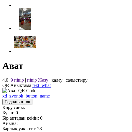
Ават
4.0
9 пікір
|
пікір Жазу
|
қалау
|
салыстыру
QR Анықтама
text_what
xd_zvonok_button_name
Поднять в топ
Көру саны:
Бүгін:
0
Бір аптадан кейін:
0
Айына:
1
Барлық уақытта:
28