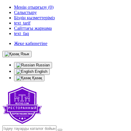
Менің отырғызу (0)
Салыстыру
Біздің қызметтеріміз
text_tarif
Сайттағы жарнама
text_faq
Жеке кабинетіне
Язык
Russian
English
Қазақ