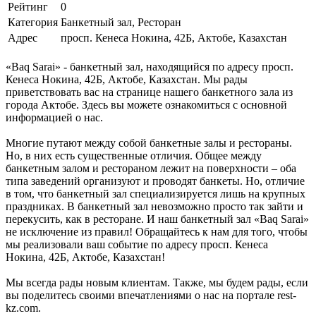
Рейтинг
0
Категория
Банкетный зал, Ресторан
Адрес
просп. Кенеса Нокина, 42Б, Актобе, Казахстан
«Baq Sarai» - банкетный зал, находящийся по адресу просп.
Кенеса Нокина, 42Б, Актобе, Казахстан. Мы рады
приветствовать вас на странице нашего банкетного зала из
города Актобе. Здесь вы можете ознакомиться с основной
информацией о нас.
Многие путают между собой банкетные залы и рестораны.
Но, в них есть существенные отличия. Общее между
банкетным залом и рестораном лежит на поверхности – оба
типа заведений организуют и проводят банкеты. Но, отличие
в том, что банкетный зал специализируется лишь на крупных
праздниках. В банкетный зал невозможно просто так зайти и
перекусить, как в ресторане. И наш банкетный зал «Baq Sarai»
не исключение из правил! Обращайтесь к нам для того, чтобы
мы реализовали ваш событие по адресу просп. Кенеса
Нокина, 42Б, Актобе, Казахстан!
Мы всегда рады новым клиентам. Также, мы будем рады, если
вы поделитесь своими впечатлениями о нас на портале rest-
kz.com.