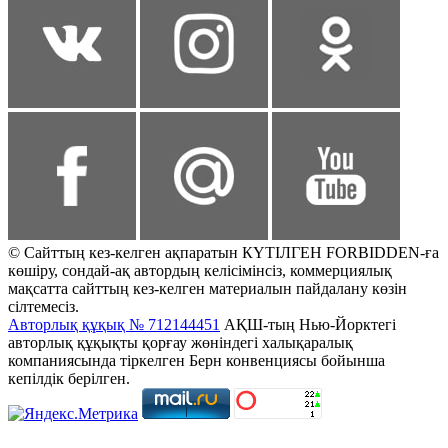
© Сайттың кез-келген ақпаратын КҮТІЛГЕН FORBIDDEN-ға
көшіру, сондай-ақ автордың келісімінсіз, коммерциялық
мақсатта сайттың кез-келген материалын пайдалану көзін
сілтемесіз.
Авторлық құқық № 712144451
АҚШ-тың Нью-Йорктегі
авторлық құқықты қорғау жөніндегі халықаралық
компаниясында тіркелген Берн конвенциясы бойынша
кепілдік берілген.