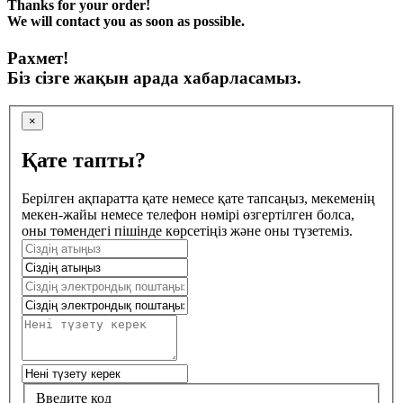
Thanks for your order!
We will contact you as soon as possible.
Рахмет!
Біз сізге жақын арада хабарласамыз.
×
Қате тапты?
Берілген ақпаратта қате немесе қате тапсаңыз, мекеменің
мекен-жайы немесе телефон нөмірі өзгертілген болса,
оны төмендегі пішінде көрсетіңіз және оны түзетеміз.
Введите код