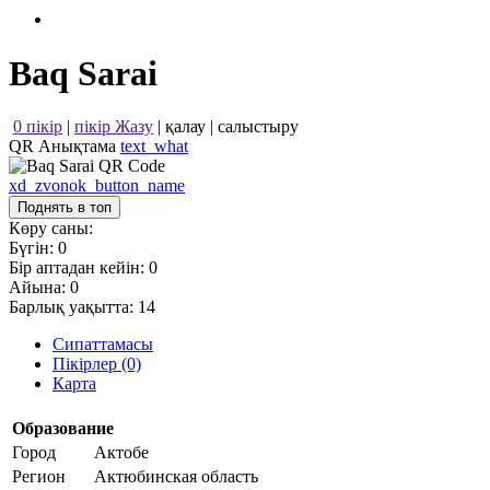
Baq Sarai
0 пікір
|
пікір Жазу
|
қалау
|
салыстыру
QR Анықтама
text_what
xd_zvonok_button_name
Поднять в топ
Көру саны:
Бүгін:
0
Бір аптадан кейін:
0
Айына:
0
Барлық уақытта:
14
Сипаттамасы
Пікірлер (0)
Карта
Образование
Город
Актобе
Регион
Актюбинская область