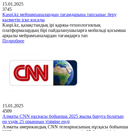
15.01.2025
3745
Kaspi.kz мейрамханалардың тағамдарына тапсырыс беру
қызметін іске қосады
Kaspi.kz, қазақстандық ірі қаржы-технологиялық
платформалардың бірі пайдаланушыларға мобильді қосымша
арқылы мейрамханалардан тағамдарға тап
Подробнее
15.01.2025
4509
Алматы CNN нұсқасы бойынша 2025 жылы баруға болатын
ең үздік 25 орынның тізіміне енді
Алматы американдық CNN телеарнасының нұсқасы бойынша