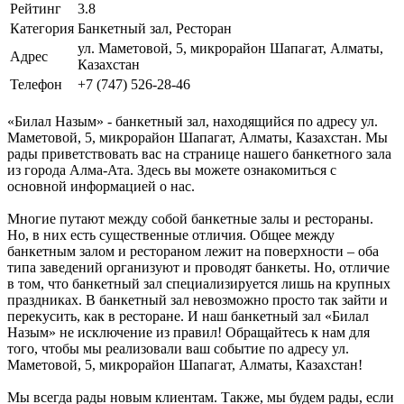
Рейтинг
3.8
Категория
Банкетный зал, Ресторан
ул. Маметовой, 5, микрорайон Шапагат, Алматы,
Адрес
Казахстан
Телефон
+7 (747) 526-28-46
«Билал Назым» - банкетный зал, находящийся по адресу ул.
Маметовой, 5, микрорайон Шапагат, Алматы, Казахстан. Мы
рады приветствовать вас на странице нашего банкетного зала
из города Алма-Ата. Здесь вы можете ознакомиться с
основной информацией о нас.
Многие путают между собой банкетные залы и рестораны.
Но, в них есть существенные отличия. Общее между
банкетным залом и рестораном лежит на поверхности – оба
типа заведений организуют и проводят банкеты. Но, отличие
в том, что банкетный зал специализируется лишь на крупных
праздниках. В банкетный зал невозможно просто так зайти и
перекусить, как в ресторане. И наш банкетный зал «Билал
Назым» не исключение из правил! Обращайтесь к нам для
того, чтобы мы реализовали ваш событие по адресу ул.
Маметовой, 5, микрорайон Шапагат, Алматы, Казахстан!
Мы всегда рады новым клиентам. Также, мы будем рады, если