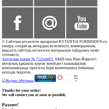
© Сайттың кез-келген ақпаратын КҮТІЛГЕН FORBIDDEN-ға
көшіру, сондай-ақ автордың келісімінсіз, коммерциялық
мақсатта сайттың кез-келген материалын пайдалану көзін
сілтемесіз.
Авторлық құқық № 712144451
АҚШ-тың Нью-Йорктегі
авторлық құқықты қорғау жөніндегі халықаралық
компаниясында тіркелген Берн конвенциясы бойынша
кепілдік берілген.
Thanks for your order!
We will contact you as soon as possible.
Рахмет!