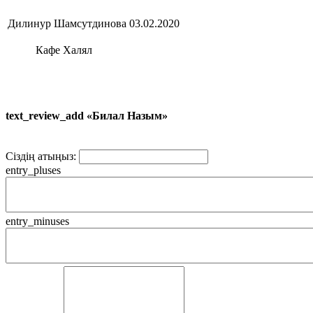
Дилинур Шамсутдинова
03.02.2020
Кафе Халял
text_review_add «Билал Назым»
Сіздің атыңыз:
entry_pluses
entry_minuses