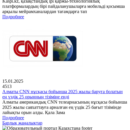
Kaspi.kz, қазақстандық ірі қаржы-технологиялық
платформалардың бірі пайдаланушыларға мобильді қосымша
арқылы мейрамханалардан тағамдарға тап
Подробнее
15.01.2025
4513
Алматы CNN нұсқасы бойынша 2025 жылы баруға болатын
ең үздік 25 орынның тізіміне енді
Алматы американдық CNN телеарнасының нұсқасы бойынша
2025 жылы саяхаттауға арналған ең үздік 25 бағыт тізімінде
лайықты орын алды. Қала Зама
Подробнее
Барлық жаңалықтар