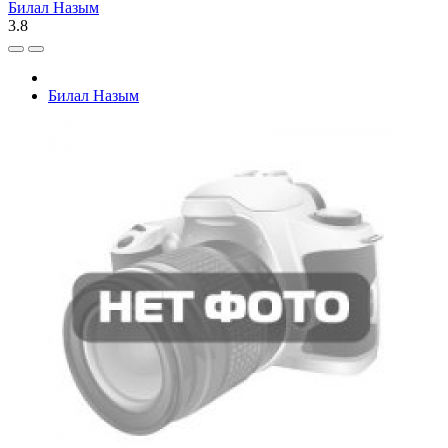
Билал Назым
3.8
Билал Назым