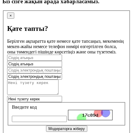
Біз сізге жақын арада хабарласамыз.
×
Қате тапты?
Берілген ақпаратта қате немесе қате тапсаңыз, мекеменің
мекен-жайы немесе телефон нөмірі өзгертілген болса,
оны төмендегі пішінде көрсетіңіз және оны түзетеміз.
Введите код
Модераторға жіберу