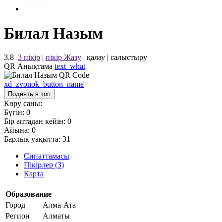
Билал Назым
3.8
3 пікір
|
пікір Жазу
|
қалау
|
салыстыру
QR Анықтама
text_what
xd_zvonok_button_name
Поднять в топ
Көру саны:
Бүгін:
0
Бір аптадан кейін:
0
Айына:
0
Барлық уақытта:
31
Сипаттамасы
Пікірлер (3)
Карта
Образование
Город
Алма-Ата
Регион
Алматы