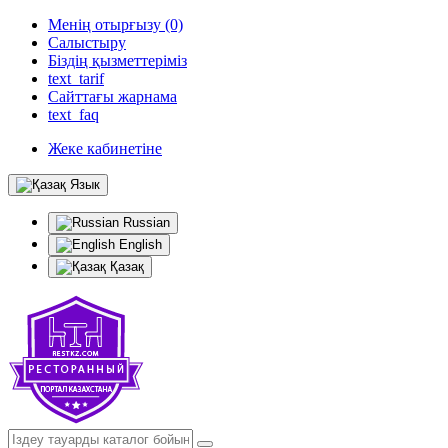
Менің отырғызу (0)
Салыстыру
Біздің қызметтеріміз
text_tarif
Сайттағы жарнама
text_faq
Жеке кабинетіне
Язык
Russian
English
Қазақ