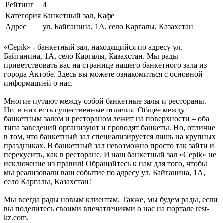
Рейтинг
4
Категория
Банкетный зал, Кафе
Адрес
ул. Байганина, 1А, село Каргалы, Казахстан
«Cepik» - банкетный зал, находящийся по адресу ул.
Байганина, 1А, село Каргалы, Казахстан. Мы рады
приветствовать вас на странице нашего банкетного зала из
города Актобе. Здесь вы можете ознакомиться с основной
информацией о нас.
Многие путают между собой банкетные залы и рестораны.
Но, в них есть существенные отличия. Общее между
банкетным залом и рестораном лежит на поверхности – оба
типа заведений организуют и проводят банкеты. Но, отличие
в том, что банкетный зал специализируется лишь на крупных
праздниках. В банкетный зал невозможно просто так зайти и
перекусить, как в ресторане. И наш банкетный зал «Cepik» не
исключение из правил! Обращайтесь к нам для того, чтобы
мы реализовали ваш событие по адресу ул. Байганина, 1А,
село Каргалы, Казахстан!
Мы всегда рады новым клиентам. Также, мы будем рады, если
вы поделитесь своими впечатлениями о нас на портале rest-
kz.com.