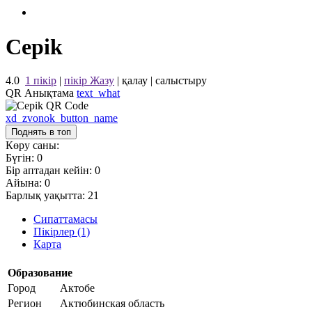
Cepik
4.0
1 пікір
|
пікір Жазу
|
қалау
|
салыстыру
QR Анықтама
text_what
xd_zvonok_button_name
Поднять в топ
Көру саны:
Бүгін:
0
Бір аптадан кейін:
0
Айына:
0
Барлық уақытта:
21
Сипаттамасы
Пікірлер (1)
Карта
Образование
Город
Актобе
Регион
Актюбинская область