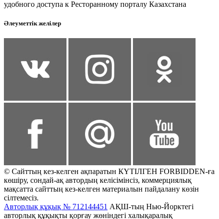
удобного доступа к Ресторанному порталу Казахстана
Әлеуметтік желілер
© Сайттың кез-келген ақпаратын КҮТІЛГЕН FORBIDDEN-ға
көшіру, сондай-ақ автордың келісімінсіз, коммерциялық
мақсатта сайттың кез-келген материалын пайдалану көзін
сілтемесіз.
Авторлық құқық № 712144451
АҚШ-тың Нью-Йорктегі
авторлық құқықты қорғау жөніндегі халықаралық