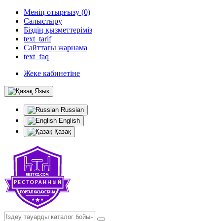
Менің отырғызу (0)
Салыстыру
Біздің қызметтеріміз
text_tarif
Сайттағы жарнама
text_faq
Жеке кабинетіне
Язык
Russian
English
Қазақ