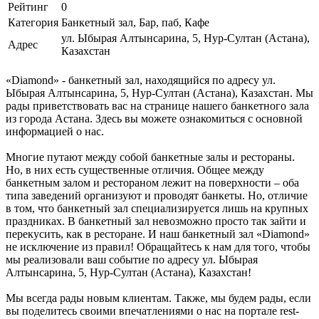
Рейтинг
0
Категория
Банкетный зал, Бар, паб, Кафе
ул. Ыбырая Алтынсарина, 5, Нур-Султан (Астана),
Адрес
Казахстан
«Diamond» - банкетный зал, находящийся по адресу ул.
Ыбырая Алтынсарина, 5, Нур-Султан (Астана), Казахстан. Мы
рады приветствовать вас на странице нашего банкетного зала
из города Астана. Здесь вы можете ознакомиться с основной
информацией о нас.
Многие путают между собой банкетные залы и рестораны.
Но, в них есть существенные отличия. Общее между
банкетным залом и рестораном лежит на поверхности – оба
типа заведений организуют и проводят банкеты. Но, отличие
в том, что банкетный зал специализируется лишь на крупных
праздниках. В банкетный зал невозможно просто так зайти и
перекусить, как в ресторане. И наш банкетный зал «Diamond»
не исключение из правил! Обращайтесь к нам для того, чтобы
мы реализовали ваш событие по адресу ул. Ыбырая
Алтынсарина, 5, Нур-Султан (Астана), Казахстан!
Мы всегда рады новым клиентам. Также, мы будем рады, если
вы поделитесь своими впечатлениями о нас на портале rest-