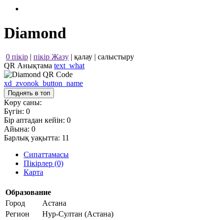
Diamond
0 пікір
|
пікір Жазу
|
қалау
|
салыстыру
QR Анықтама
text_what
xd_zvonok_button_name
Поднять в топ
Көру саны:
Бүгін:
0
Бір аптадан кейін:
0
Айына:
0
Барлық уақытта:
11
Сипаттамасы
Пікірлер (0)
Карта
Образование
Город
Астана
Регион
Нур-Султан (Астана)