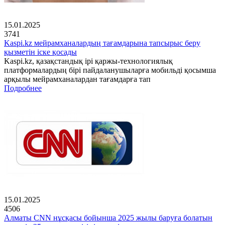
15.01.2025
3741
Kaspi.kz мейрамханалардың тағамдарына тапсырыс беру
қызметін іске қосады
Kaspi.kz, қазақстандық ірі қаржы-технологиялық
платформалардың бірі пайдаланушыларға мобильді қосымша
арқылы мейрамханалардан тағамдарға тап
Подробнее
15.01.2025
4506
Алматы CNN нұсқасы бойынша 2025 жылы баруға болатын