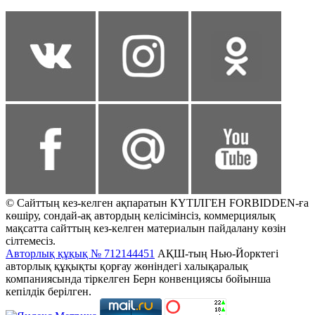
© Сайттың кез-келген ақпаратын КҮТІЛГЕН FORBIDDEN-ға
көшіру, сондай-ақ автордың келісімінсіз, коммерциялық
мақсатта сайттың кез-келген материалын пайдалану көзін
сілтемесіз.
Авторлық құқық № 712144451
АҚШ-тың Нью-Йорктегі
авторлық құқықты қорғау жөніндегі халықаралық
компаниясында тіркелген Берн конвенциясы бойынша
кепілдік берілген.