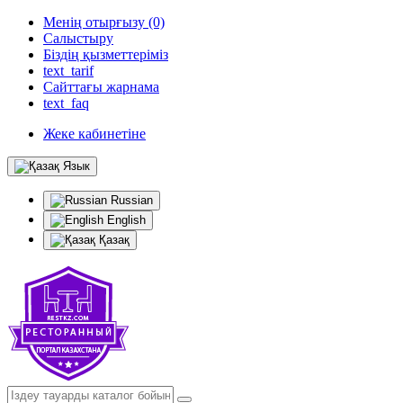
Менің отырғызу (0)
Салыстыру
Біздің қызметтеріміз
text_tarif
Сайттағы жарнама
text_faq
Жеке кабинетіне
Язык
Russian
English
Қазақ