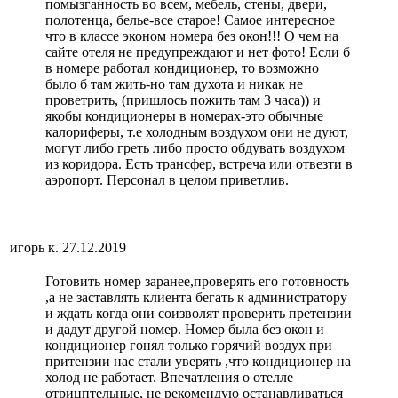
помызганность во всем, мебель, стены, двери,
полотенца, белье-все старое! Самое интересное
что в классе эконом номера без окон!!! О чем на
сайте отеля не предупреждают и нет фото! Если б
в номере работал кондиционер, то возможно
было б там жить-но там духота и никак не
проветрить, (пришлось пожить там 3 часа)) и
якобы кондиционеры в номерах-это обычные
калориферы, т.е холодным воздухом они не дуют,
могут либо греть либо просто обдувать воздухом
из коридора. Есть трансфер, встреча или отвезти в
аэропорт. Персонал в целом приветлив.
игорь к.
27.12.2019
Готовить номер заранее,проверять его готовность
,а не заставлять клиента бегать к администратору
и ждать когда они соизволят проверить претензии
и дадут другой номер. Номер была без окон и
кондиционер гонял только горячий воздух при
притензии нас стали уверять ,что кондиционер на
холод не работает. Впечатления о отелле
отрицптельные, не рекомендую останавливаться