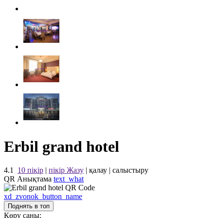
Erbil grand hotel
4.1
10 пікір
|
пікір Жазу
|
қалау
|
салыстыру
QR Анықтама
text_what
xd_zvonok_button_name
Поднять в топ
Көру саны: