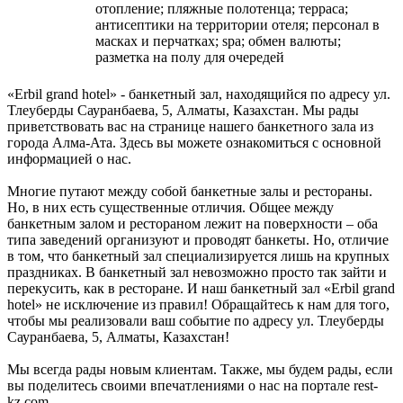
отопление; пляжные полотенца; терраса;
антисептики на территории отеля; персонал в
масках и перчатках; spa; обмен валюты;
разметка на полу для очередей
«Erbil grand hotel» - банкетный зал, находящийся по адресу ул.
Тлеуберды Сауранбаева, 5, Алматы, Казахстан. Мы рады
приветствовать вас на странице нашего банкетного зала из
города Алма-Ата. Здесь вы можете ознакомиться с основной
информацией о нас.
Многие путают между собой банкетные залы и рестораны.
Но, в них есть существенные отличия. Общее между
банкетным залом и рестораном лежит на поверхности – оба
типа заведений организуют и проводят банкеты. Но, отличие
в том, что банкетный зал специализируется лишь на крупных
праздниках. В банкетный зал невозможно просто так зайти и
перекусить, как в ресторане. И наш банкетный зал «Erbil grand
hotel» не исключение из правил! Обращайтесь к нам для того,
чтобы мы реализовали ваш событие по адресу ул. Тлеуберды
Сауранбаева, 5, Алматы, Казахстан!
Мы всегда рады новым клиентам. Также, мы будем рады, если
вы поделитесь своими впечатлениями о нас на портале rest-
kz.com.