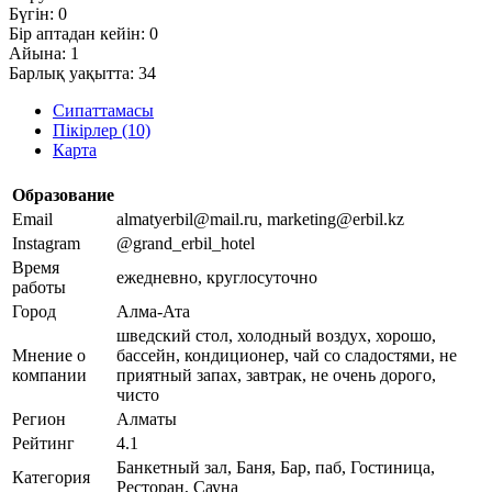
Бүгін:
0
Бір аптадан кейін:
0
Айына:
1
Барлық уақытта:
34
Сипаттамасы
Пікірлер (10)
Карта
Образование
Email
almatyerbil@mail.ru, marketing@erbil.kz
Instagram
@grand_erbil_hotel
Время
ежедневно, круглосуточно
работы
Город
Алма-Ата
шведский стол, холодный воздух, хорошо,
Мнение о
бассейн, кондиционер, чай со сладостями, не
компании
приятный запах, завтрак, не очень дорого,
чисто
Регион
Алматы
Рейтинг
4.1
Банкетный зал, Баня, Бар, паб, Гостиница,
Категория
Ресторан, Сауна