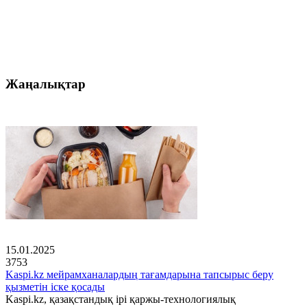
Жаңалықтар
15.01.2025
3753
Kaspi.kz мейрамханалардың тағамдарына тапсырыс беру
қызметін іске қосады
Kaspi.kz, қазақстандық ірі қаржы-технологиялық