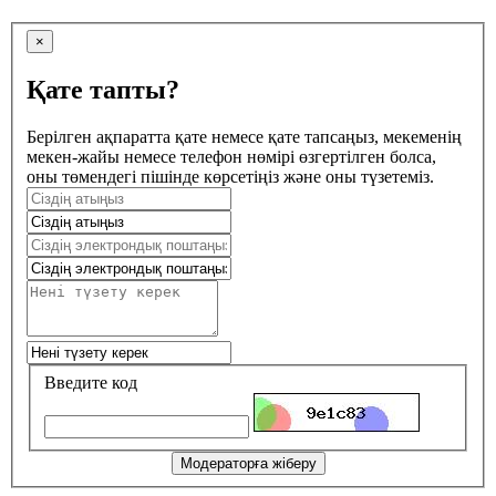
×
Қате тапты?
Берілген ақпаратта қате немесе қате тапсаңыз, мекеменің
мекен-жайы немесе телефон нөмірі өзгертілген болса,
оны төмендегі пішінде көрсетіңіз және оны түзетеміз.
Введите код
Модераторға жіберу