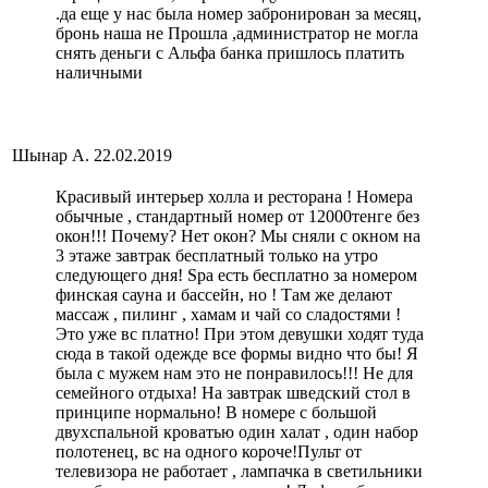
.да еще у нас была номер забронирован за месяц,
бронь наша не Прошла ,администратор не могла
снять деньги с Альфа банка пришлось платить
наличными
Шынар А.
22.02.2019
Красивый интерьер холла и ресторана ! Номера
обычные , стандартный номер от 12000тенге без
окон!!! Почему? Нет окон? Мы сняли с окном на
3 этаже завтрак бесплатный только на утро
следующего дня! Spa есть бесплатно за номером
финская сауна и бассейн, но ! Там же делают
массаж , пилинг , хамам и чай со сладостями !
Это уже вс платно! При этом девушки ходят туда
сюда в такой одежде все формы видно что бы! Я
была с мужем нам это не понравилось!!! Не для
семейного отдыха! На завтрак шведский стол в
принципе нормально! В номере с большой
двухспальной кроватью один халат , один набор
полотенец, вс на одного короче!Пульт от
телевизора не работает , лампачка в светильники