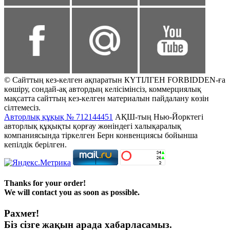
© Сайттың кез-келген ақпаратын КҮТІЛГЕН FORBIDDEN-ға
көшіру, сондай-ақ автордың келісімінсіз, коммерциялық
мақсатта сайттың кез-келген материалын пайдалану көзін
сілтемесіз.
Авторлық құқық № 712144451
АҚШ-тың Нью-Йорктегі
авторлық құқықты қорғау жөніндегі халықаралық
компаниясында тіркелген Берн конвенциясы бойынша
кепілдік берілген.
Thanks for your order!
We will contact you as soon as possible.
Рахмет!
Біз сізге жақын арада хабарласамыз.