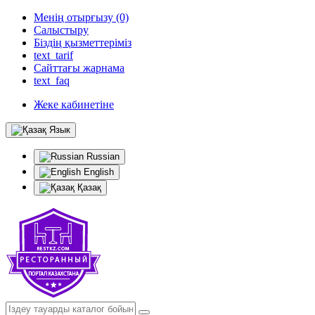
Менің отырғызу (0)
Салыстыру
Біздің қызметтеріміз
text_tarif
Сайттағы жарнама
text_faq
Жеке кабинетіне
Язык
Russian
English
Қазақ