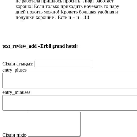
не работала пришлось просить! Лифт работает
хорошо! Если только приходить ночевать то пару
дней пожить можно! Кровать большая удобная и
подушки хорошие ! Есть и + и - !!!!
text_review_add «Erbil grand hotel»
Сіздің атыңыз:
entry_pluses
entry_minuses
Сіздің пікір