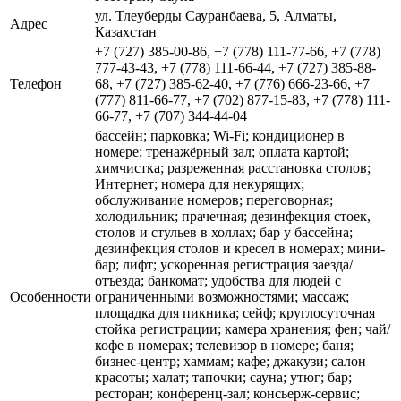
ул. Тлеуберды Сауранбаева, 5, Алматы,
Адрес
Казахстан
+7 (727) 385-00-86, +7 (778) 111-77-66, +7 (778)
777-43-43, +7 (778) 111-66-44, +7 (727) 385-88-
Телефон
68, +7 (727) 385-62-40, +7 (776) 666-23-66, +7
(777) 811-66-77, +7 (702) 877-15-83, +7 (778) 111-
66-77, +7 (707) 344-44-04
бассейн; парковка; Wi-Fi; кондиционер в
номере; тренажёрный зал; оплата картой;
химчистка; разреженная расстановка столов;
Интернет; номера для некурящих;
обслуживание номеров; переговорная;
холодильник; прачечная; дезинфекция стоек,
столов и стульев в холлах; бар у бассейна;
дезинфекция столов и кресел в номерах; мини-
бар; лифт; ускоренная регистрация заезда/
отъезда; банкомат; удобства для людей с
Особенности
ограниченными возможностями; массаж;
площадка для пикника; сейф; круглосуточная
стойка регистрации; камера хранения; фен; чай/
кофе в номерах; телевизор в номере; баня;
бизнес-центр; хаммам; кафе; джакузи; салон
красоты; халат; тапочки; сауна; утюг; бар;
ресторан; конференц-зал; консьерж-сервис;