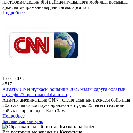
платформалардың бірі пайдаланушыларға мобильді қосымша
арқылы мейрамханалардан тағамдарға тап
Подробнее
15.01.2025
4517
Алматы CNN нұсқасы бойынша 2025 жылы баруға болатын
ең үздік 25 орынның тізіміне енді
Алматы американдық CNN телеарнасының нұсқасы бойынша
2025 жылы саяхаттауға арналған ең үздік 25 бағыт тізімінде
лайықты орын алды. Қала Зама
Подробнее
Барлық жаңалықтар
Все ресторанные заведения Казахстана