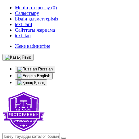
Менің отырғызу (0)
Салыстыру
Біздің қызметтеріміз
text_tarif
Сайттағы жарнама
text_faq
Жеке кабинетіне
Язык
Russian
English
Қазақ