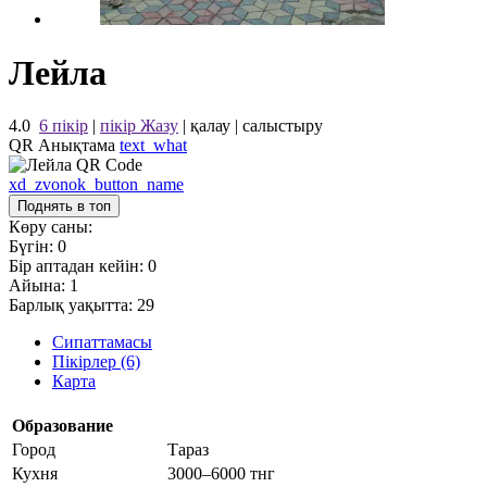
Лейла
4.0
6 пікір
|
пікір Жазу
|
қалау
|
салыстыру
QR Анықтама
text_what
xd_zvonok_button_name
Поднять в топ
Көру саны:
Бүгін:
0
Бір аптадан кейін:
0
Айына:
1
Барлық уақытта:
29
Сипаттамасы
Пікірлер (6)
Карта
Образование
Город
Тараз
Кухня
3000–6000 тнг