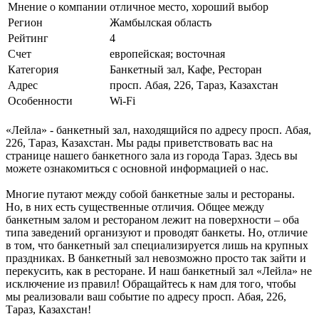
Мнение о компании
отличное место, хороший выбор
Регион
Жамбылская область
Рейтинг
4
Счет
европейская; восточная
Категория
Банкетный зал, Кафе, Ресторан
Адрес
просп. Абая, 226, Тараз, Казахстан
Особенности
Wi-Fi
«Лейла» - банкетный зал, находящийся по адресу просп. Абая,
226, Тараз, Казахстан. Мы рады приветствовать вас на
странице нашего банкетного зала из города Тараз. Здесь вы
можете ознакомиться с основной информацией о нас.
Многие путают между собой банкетные залы и рестораны.
Но, в них есть существенные отличия. Общее между
банкетным залом и рестораном лежит на поверхности – оба
типа заведений организуют и проводят банкеты. Но, отличие
в том, что банкетный зал специализируется лишь на крупных
праздниках. В банкетный зал невозможно просто так зайти и
перекусить, как в ресторане. И наш банкетный зал «Лейла» не
исключение из правил! Обращайтесь к нам для того, чтобы
мы реализовали ваш событие по адресу просп. Абая, 226,
Тараз, Казахстан!