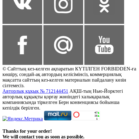
© Сайттың кез-келген ақпаратын КҮТІЛГЕН FORBIDDEN-ға
көшіру, сондай-ақ автордың келісімінсіз, коммерциялық
мақсатта сайттың кез-келген материалын пайдалану көзін
сілтемесіз.
Авторлық құқық № 712144451
АҚШ-тың Нью-Йорктегі
авторлық құқықты қорғау жөніндегі халықаралық
компаниясында тіркелген Берн конвенциясы бойынша
кепілдік берілген.
Thanks for your order!
We will contact you as soon as possible.