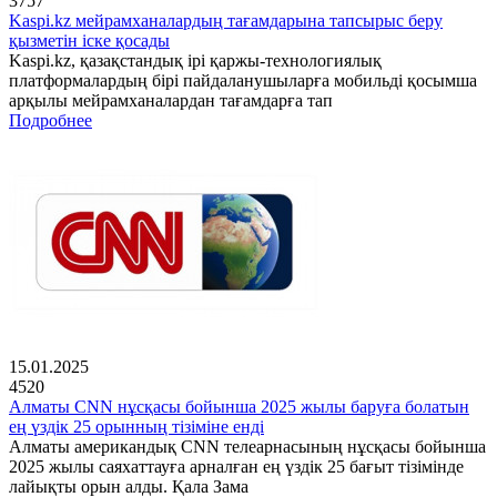
3757
Kaspi.kz мейрамханалардың тағамдарына тапсырыс беру
қызметін іске қосады
Kaspi.kz, қазақстандық ірі қаржы-технологиялық
платформалардың бірі пайдаланушыларға мобильді қосымша
арқылы мейрамханалардан тағамдарға тап
Подробнее
15.01.2025
4520
Алматы CNN нұсқасы бойынша 2025 жылы баруға болатын
ең үздік 25 орынның тізіміне енді
Алматы американдық CNN телеарнасының нұсқасы бойынша
2025 жылы саяхаттауға арналған ең үздік 25 бағыт тізімінде
лайықты орын алды. Қала Зама