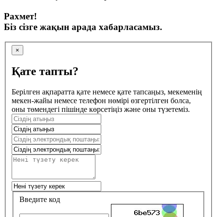
Рахмет!
Біз сізге жақын арада хабарласамыз.
×
Қате тапты?
Берілген ақпаратта қате немесе қате тапсаңыз, мекеменің
мекен-жайы немесе телефон нөмірі өзгертілген болса,
оны төмендегі пішінде көрсетіңіз және оны түзетеміз.
Введите код