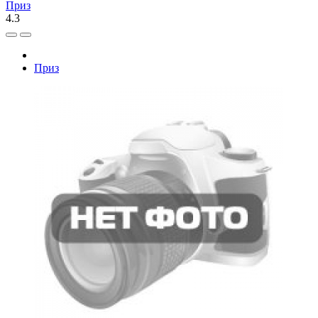
Приз
4.3
Приз