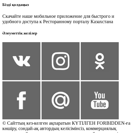
Бізді қолдаңыз
Скачайте наше мобильное приложение для быстрого и
удобного доступа к Ресторанному порталу Казахстана
Әлеуметтік желілер
© Сайттың кез-келген ақпаратын КҮТІЛГЕН FORBIDDEN-ға
көшіру, сондай-ақ автордың келісімінсіз, коммерциялық