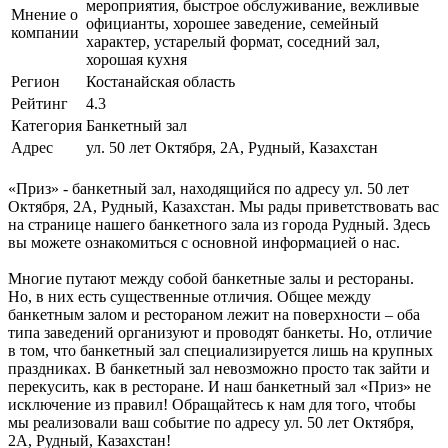
мероприятия, быстрое обслуживание, вежливые
Мнение о
официанты, хорошее заведение, семейный
компании
характер, устарелый формат, соседний зал,
хорошая кухня
Регион
Костанайская область
Рейтинг
4.3
Категория
Банкетный зал
Адрес
ул. 50 лет Октября, 2А, Рудный, Казахстан
«Приз» - банкетный зал, находящийся по адресу ул. 50 лет
Октября, 2А, Рудный, Казахстан. Мы рады приветствовать вас
на странице нашего банкетного зала из города Рудный. Здесь
вы можете ознакомиться с основной информацией о нас.
Многие путают между собой банкетные залы и рестораны.
Но, в них есть существенные отличия. Общее между
банкетным залом и рестораном лежит на поверхности – оба
типа заведений организуют и проводят банкеты. Но, отличие
в том, что банкетный зал специализируется лишь на крупных
праздниках. В банкетный зал невозможно просто так зайти и
перекусить, как в ресторане. И наш банкетный зал «Приз» не
исключение из правил! Обращайтесь к нам для того, чтобы
мы реализовали ваш событие по адресу ул. 50 лет Октября,
2А, Рудный, Казахстан!