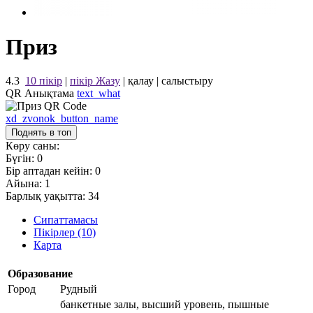
Приз
4.3
10 пікір
|
пікір Жазу
|
қалау
|
салыстыру
QR Анықтама
text_what
xd_zvonok_button_name
Поднять в топ
Көру саны:
Бүгін:
0
Бір аптадан кейін:
0
Айына:
1
Барлық уақытта:
34
Сипаттамасы
Пікірлер (10)
Карта
Образование
Город
Рудный
банкетные залы, высший уровень, пышные