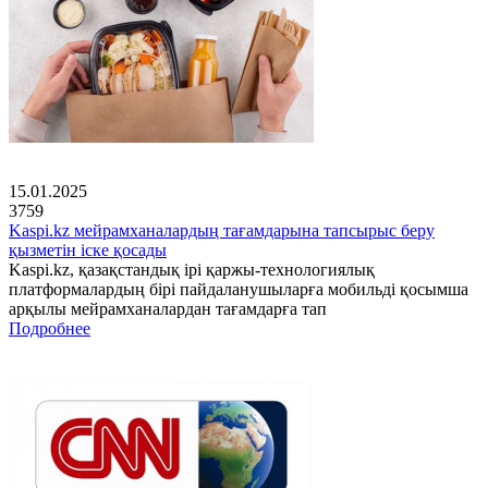
15.01.2025
3759
Kaspi.kz мейрамханалардың тағамдарына тапсырыс беру
қызметін іске қосады
Kaspi.kz, қазақстандық ірі қаржы-технологиялық
платформалардың бірі пайдаланушыларға мобильді қосымша
арқылы мейрамханалардан тағамдарға тап
Подробнее