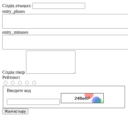
Сіздің атыңыз:
entry_pluses
entry_minuses
Сіздің пікір
Рейтингі
Введите код
Жалғастыру