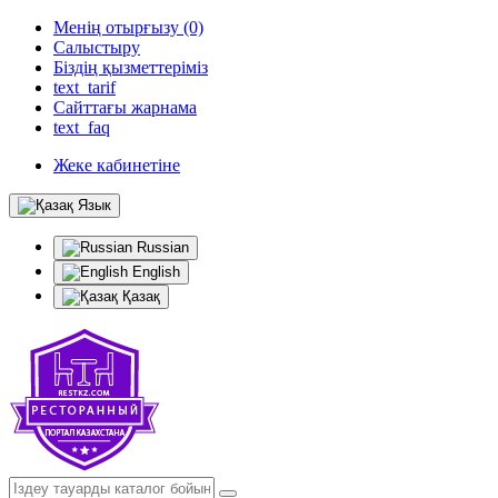
Менің отырғызу (0)
Салыстыру
Біздің қызметтеріміз
text_tarif
Сайттағы жарнама
text_faq
Жеке кабинетіне
Язык
Russian
English
Қазақ