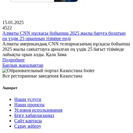
15.01.2025
4522
Алматы CNN нұсқасы бойынша 2025 жылы баруға болатын
ең үздік 25 орынның тізіміне енді
Алматы американдық CNN телеарнасының нұсқасы бойынша
2025 жылы саяхаттауға арналған ең үздік 25 бағыт тізімінде
лайықты орын алды. Қала Зама
Подробнее
Барлық жаңалықтар
Все ресторанные заведения Казахстана
Ақпарат
Наши услуги
Наши проекты
Условия использования
Бізге хабарласыңыз
Сайт картасы
Сұрау жіберу