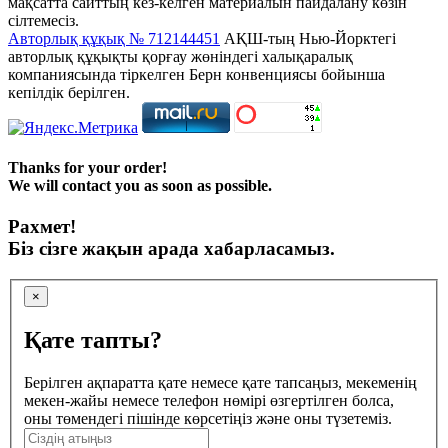
мақсатта сайттың кез-келген материалын пайдалану көзін
сілтемесіз.
Авторлық құқық № 712144451
АҚШ-тың Нью-Йорктегі
авторлық құқықты қорғау жөніндегі халықаралық
компаниясында тіркелген Берн конвенциясы бойынша
кепілдік берілген.
Thanks for your order!
We will contact you as soon as possible.
Рахмет!
Біз сізге жақын арада хабарласамыз.
×
Қате тапты?
Берілген ақпаратта қате немесе қате тапсаңыз, мекеменің
мекен-жайы немесе телефон нөмірі өзгертілген болса,
оны төмендегі пішінде көрсетіңіз және оны түзетеміз.