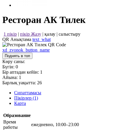
Ресторан АК Тилек
1 пікір
|
пікір Жазу
|
қалау
|
салыстыру
QR Анықтама
text_what
xd_zvonok_button_name
Поднять в топ
Көру саны:
Бүгін:
0
Бір аптадан кейін:
1
Айына:
1
Барлық уақытта:
26
Сипаттамасы
Пікірлер (1)
Карта
Образование
Время
ежедневно, 10:00–23:00
работы