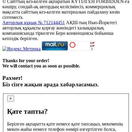
© Сайттың кез-келген ақпаратын КҮТІЛГЕН FORBIDDEN-ға
көшіру, сондай-ақ автордың келісімінсіз, коммерциялық
мақсатта сайттың кез-келген материалын пайдалану көзін
сілтемесіз.
Авторлық құқық № 712144451
АҚШ-тың Нью-Йорктегі
авторлық құқықты қорғау жөніндегі халықаралық
компаниясында тіркелген Берн конвенциясы бойынша
кепілдік берілген.
Thanks for your order!
We will contact you as soon as possible.
Рахмет!
Біз сізге жақын арада хабарласамыз.
×
Қате тапты?
Берілген ақпаратта қате немесе қате тапсаңыз, мекеменің
мекен-жайы немесе телефон нөмірі өзгертілген болса,