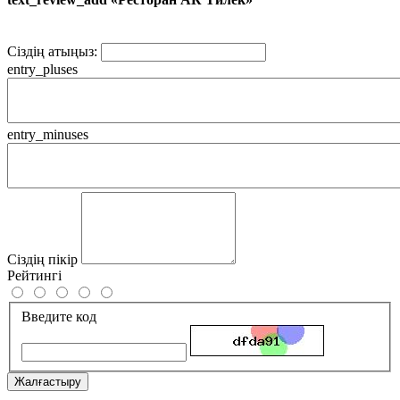
Сіздің атыңыз:
entry_pluses
entry_minuses
Сіздің пікір
Рейтингі
Введите код
Жалғастыру