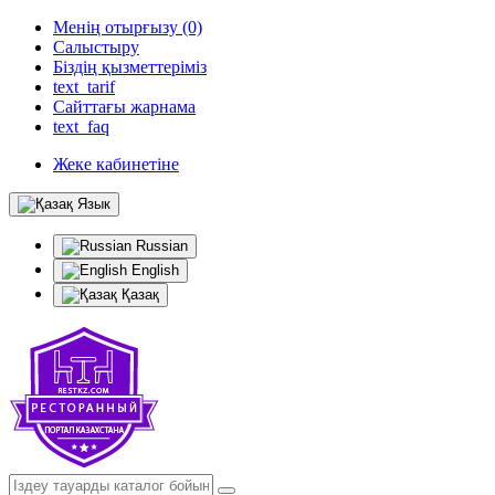
Менің отырғызу (0)
Салыстыру
Біздің қызметтеріміз
text_tarif
Сайттағы жарнама
text_faq
Жеке кабинетіне
Язык
Russian
English
Қазақ