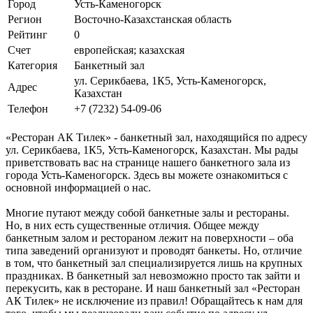
Город
Усть-Каменогорск
Регион
Восточно-Казахстанская область
Рейтинг
0
Счет
европейская; казахская
Категория
Банкетный зал
ул. Серикбаева, 1К5, Усть-Каменогорск,
Адрес
Казахстан
Телефон
+7 (7232) 54-09-06
«Ресторан АК Тилек» - банкетный зал, находящийся по адресу
ул. Серикбаева, 1К5, Усть-Каменогорск, Казахстан. Мы рады
приветствовать вас на странице нашего банкетного зала из
города Усть-Каменогорск. Здесь вы можете ознакомиться с
основной информацией о нас.
Многие путают между собой банкетные залы и рестораны.
Но, в них есть существенные отличия. Общее между
банкетным залом и рестораном лежит на поверхности – оба
типа заведений организуют и проводят банкеты. Но, отличие
в том, что банкетный зал специализируется лишь на крупных
праздниках. В банкетный зал невозможно просто так зайти и
перекусить, как в ресторане. И наш банкетный зал «Ресторан
АК Тилек» не исключение из правил! Обращайтесь к нам для