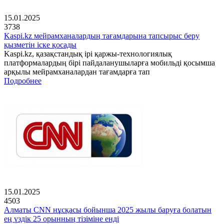
15.01.2025
3738
Kaspi.kz мейрамханалардың тағамдарына тапсырыс беру
қызметін іске қосады
Kaspi.kz, қазақстандық ірі қаржы-технологиялық
платформалардың бірі пайдаланушыларға мобильді қосымша
арқылы мейрамханалардан тағамдарға тап
Подробнее
15.01.2025
4503
Алматы CNN нұсқасы бойынша 2025 жылы баруға болатын
ең үздік 25 орынның тізіміне енді