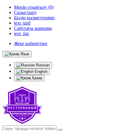
Менің отырғызу (0)
Салыстыру
Біздің қызметтеріміз
text_tarif
Сайттағы жарнама
text_faq
Жеке кабинетіне
Язык
Russian
English
Қазақ