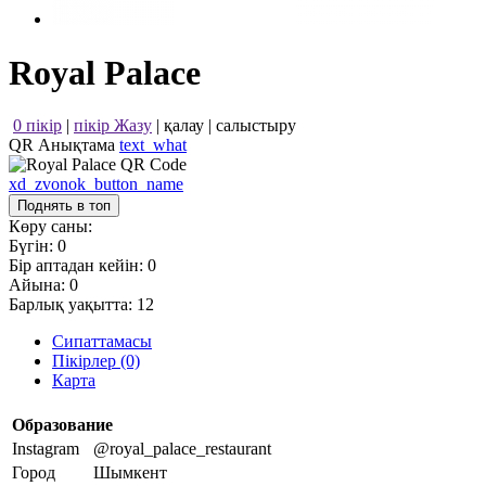
Royal Palace
0 пікір
|
пікір Жазу
|
қалау
|
салыстыру
QR Анықтама
text_what
xd_zvonok_button_name
Поднять в топ
Көру саны:
Бүгін:
0
Бір аптадан кейін:
0
Айына:
0
Барлық уақытта:
12
Сипаттамасы
Пікірлер (0)
Карта
Образование
Instagram
@royal_palace_restaurant
Город
Шымкент