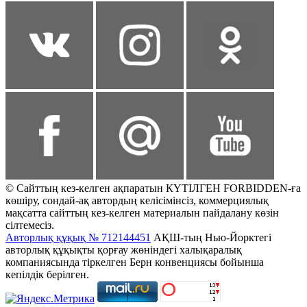
© Сайттың кез-келген ақпаратын КҮТІЛГЕН FORBIDDEN-ға
көшіру, сондай-ақ автордың келісімінсіз, коммерциялық
мақсатта сайттың кез-келген материалын пайдалану көзін
сілтемесіз.
Авторлық құқық № 712144451
АҚШ-тың Нью-Йорктегі
авторлық құқықты қорғау жөніндегі халықаралық
компаниясында тіркелген Берн конвенциясы бойынша
кепілдік берілген.