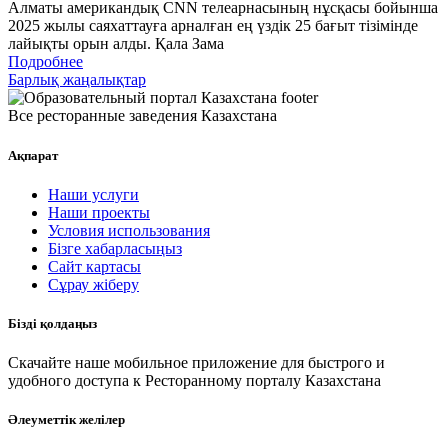
Алматы американдық CNN телеарнасының нұсқасы бойынша
2025 жылы саяхаттауға арналған ең үздік 25 бағыт тізімінде
лайықты орын алды. Қала Зама
Подробнее
Барлық жаңалықтар
Все ресторанные заведения Казахстана
Ақпарат
Наши услуги
Наши проекты
Условия использования
Бізге хабарласыңыз
Сайт картасы
Сұрау жіберу
Бізді қолдаңыз
Скачайте наше мобильное приложение для быстрого и
удобного доступа к Ресторанному порталу Казахстана
Әлеуметтік желілер