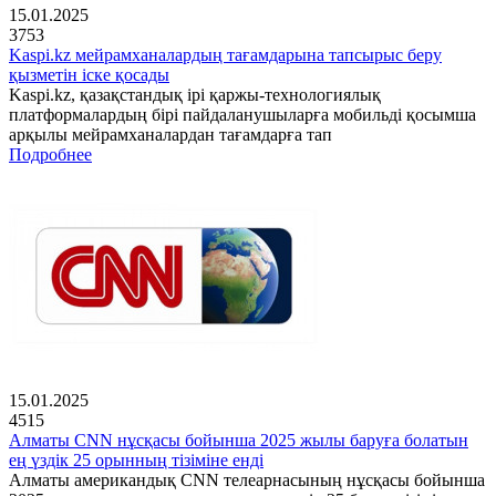
15.01.2025
3753
Kaspi.kz мейрамханалардың тағамдарына тапсырыс беру
қызметін іске қосады
Kaspi.kz, қазақстандық ірі қаржы-технологиялық
платформалардың бірі пайдаланушыларға мобильді қосымша
арқылы мейрамханалардан тағамдарға тап
Подробнее
15.01.2025
4515
Алматы CNN нұсқасы бойынша 2025 жылы баруға болатын
ең үздік 25 орынның тізіміне енді
Алматы американдық CNN телеарнасының нұсқасы бойынша