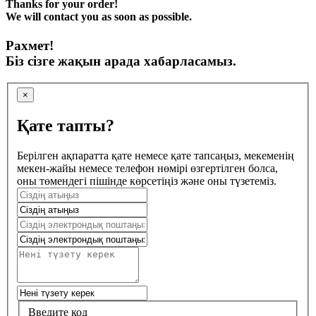
Thanks for your order!
We will contact you as soon as possible.
Рахмет!
Біз сізге жақын арада хабарласамыз.
×
Қате тапты?
Берілген ақпаратта қате немесе қате тапсаңыз, мекеменің
мекен-жайы немесе телефон нөмірі өзгертілген болса,
оны төмендегі пішінде көрсетіңіз және оны түзетеміз.
Введите код