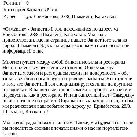
Рейтинг
0
Категория
Банкетный зал
Адрес
ул. Еримбетова, 28/8, Шымкент, Казахстан
«Самұрық» - банкетный зал, находящийся по адресу ул.
Еримбетова, 28/8, Шымкент, Казахстан. Мы рады
приветствовать вас на странице нашего банкетного зала из
города Шымкент. Здесь вы можете ознакомиться с основной
информацией о нас.
Многие путают между собой банкетные залы и рестораны.
Но, в них есть существенные отличия. Общее между
банкетным залом и рестораном лежит на поверхности – оба
типа заведений организуют и проводят банкеты. Но, отличие
в том, что банкетный зал специализируется лишь на крупных
праздниках. В банкетный зал невозможно просто так зайти и
перекусить, как в ресторане. И наш банкетный зал «Самұрық»
не исключение из правил! Обращайтесь к нам для того, чтобы
мы реализовали ваш событие по адресу ул. Еримбетова, 28/8,
Шымкент, Казахстан!
Мы всегда рады новым клиентам. Также, мы будем рады, если
вы поделитесь своими впечатлениями о нас на портале rest-
kz.com.