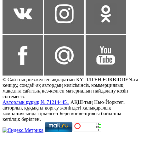
© Сайттың кез-келген ақпаратын КҮТІЛГЕН FORBIDDEN-ға
көшіру, сондай-ақ автордың келісімінсіз, коммерциялық
мақсатта сайттың кез-келген материалын пайдалану көзін
сілтемесіз.
Авторлық құқық № 712144451
АҚШ-тың Нью-Йорктегі
авторлық құқықты қорғау жөніндегі халықаралық
компаниясында тіркелген Берн конвенциясы бойынша
кепілдік берілген.