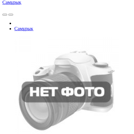
Самұрық
Самұрық