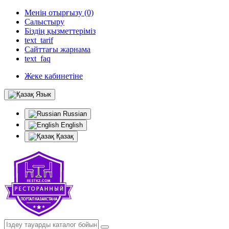
Менің отырғызу (0)
Салыстыру
Біздің қызметтеріміз
text_tarif
Сайттағы жарнама
text_faq
Жеке кабинетіне
Язык
Russian
English
Қазақ