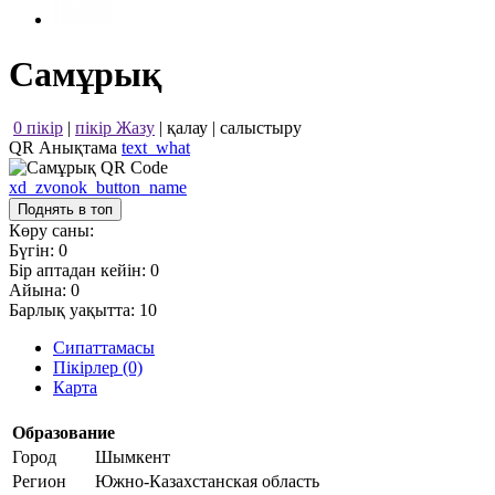
Самұрық
0 пікір
|
пікір Жазу
|
қалау
|
салыстыру
QR Анықтама
text_what
xd_zvonok_button_name
Поднять в топ
Көру саны:
Бүгін:
0
Бір аптадан кейін:
0
Айына:
0
Барлық уақытта:
10
Сипаттамасы
Пікірлер (0)
Карта
Образование
Город
Шымкент
Регион
Южно-Казахстанская область