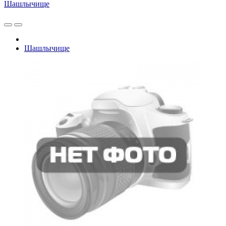
Шашлычище
Шашлычище