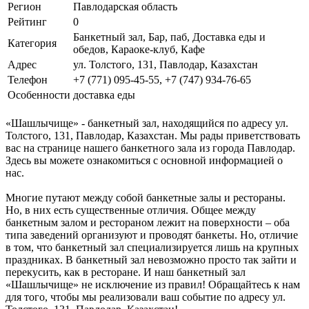
Регион
Павлодарская область
Рейтинг
0
Банкетный зал, Бар, паб, Доставка еды и
Категория
обедов, Караоке-клуб, Кафе
Адрес
ул. Толстого, 131, Павлодар, Казахстан
Телефон
+7 (771) 095-45-55, +7 (747) 934-76-65
Особенности
доставка еды
«Шашлычище» - банкетный зал, находящийся по адресу ул.
Толстого, 131, Павлодар, Казахстан. Мы рады приветствовать
вас на странице нашего банкетного зала из города Павлодар.
Здесь вы можете ознакомиться с основной информацией о
нас.
Многие путают между собой банкетные залы и рестораны.
Но, в них есть существенные отличия. Общее между
банкетным залом и рестораном лежит на поверхности – оба
типа заведений организуют и проводят банкеты. Но, отличие
в том, что банкетный зал специализируется лишь на крупных
праздниках. В банкетный зал невозможно просто так зайти и
перекусить, как в ресторане. И наш банкетный зал
«Шашлычище» не исключение из правил! Обращайтесь к нам
для того, чтобы мы реализовали ваш событие по адресу ул.