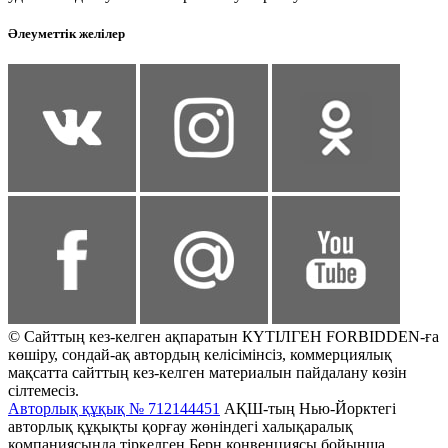
Әлеуметтік желілер
© Сайттың кез-келген ақпаратын КҮТІЛГЕН FORBIDDEN-ға
көшіру, сондай-ақ автордың келісімінсіз, коммерциялық
мақсатта сайттың кез-келген материалын пайдалану көзін
сілтемесіз.
Авторлық құқық № 712144451
АҚШ-тың Нью-Йорктегі
авторлық құқықты қорғау жөніндегі халықаралық
компаниясында тіркелген Берн конвенциясы бойынша