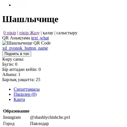
Шашлычище
0 пікір
|
пікір Жазу
|
қалау
|
салыстыру
QR Анықтама
text_what
xd_zvonok_button_name
Поднять в топ
Көру саны:
Бүгін:
0
Бір аптадан кейін:
0
Айына:
1
Барлық уақытта:
25
Сипаттамасы
Пікірлер (0)
Карта
Образование
Instagram
@shashlychishche.pvl
Город
Павлодар