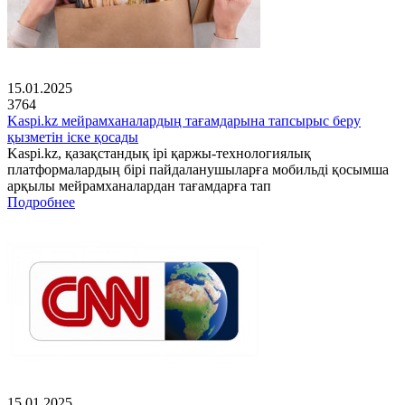
15.01.2025
3764
Kaspi.kz мейрамханалардың тағамдарына тапсырыс беру
қызметін іске қосады
Kaspi.kz, қазақстандық ірі қаржы-технологиялық
платформалардың бірі пайдаланушыларға мобильді қосымша
арқылы мейрамханалардан тағамдарға тап
Подробнее
15.01.2025