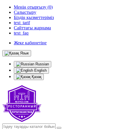
Менің отырғызу (0)
Салыстыру
Біздің қызметтеріміз
text_tarif
Сайттағы жарнама
text_faq
Жеке кабинетіне
Язык
Russian
English
Қазақ