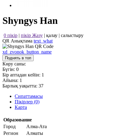
Shyngys Han
0 пікір
|
пікір Жазу
|
қалау
|
салыстыру
QR Анықтама
text_what
xd_zvonok_button_name
Поднять в топ
Көру саны:
Бүгін:
0
Бір аптадан кейін:
1
Айына:
1
Барлық уақытта:
37
Сипаттамасы
Пікірлер (0)
Карта
Образование
Город
Алма-Ата
Регион
Алматы