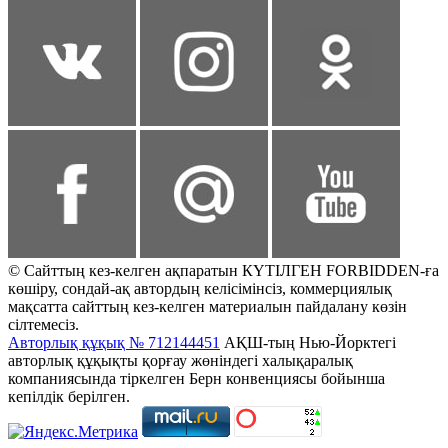
© Сайттың кез-келген ақпаратын КҮТІЛГЕН FORBIDDEN-ға
көшіру, сондай-ақ автордың келісімінсіз, коммерциялық
мақсатта сайттың кез-келген материалын пайдалану көзін
сілтемесіз.
Авторлық құқық № 712144451
АҚШ-тың Нью-Йорктегі
авторлық құқықты қорғау жөніндегі халықаралық
компаниясында тіркелген Берн конвенциясы бойынша
кепілдік берілген.