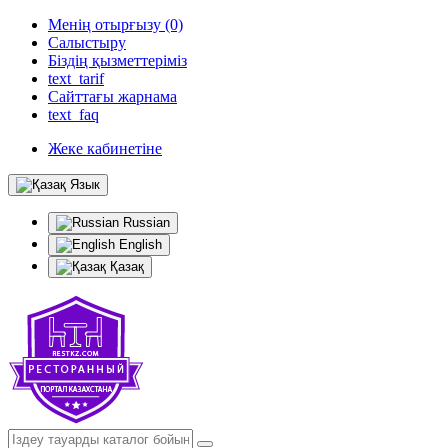
Менің отырғызу (0)
Салыстыру
Біздің қызметтеріміз
text_tarif
Сайттағы жарнама
text_faq
Жеке кабинетіне
Язык
Russian
English
Қазақ