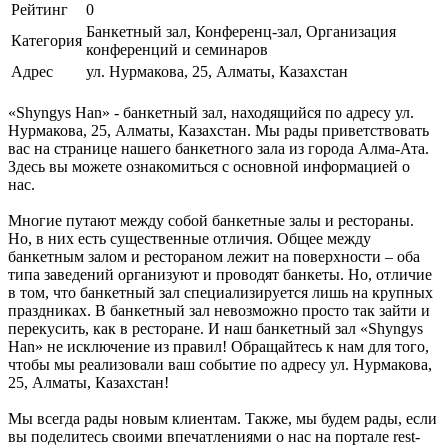
Рейтинг
0
Банкетный зал, Конференц-зал, Организация
Категория
конференций и семинаров
Адрес
ул. Нурмакова, 25, Алматы, Казахстан
«Shyngys Han» - банкетный зал, находящийся по адресу ул.
Нурмакова, 25, Алматы, Казахстан. Мы рады приветствовать
вас на странице нашего банкетного зала из города Алма-Ата.
Здесь вы можете ознакомиться с основной информацией о
нас.
Многие путают между собой банкетные залы и рестораны.
Но, в них есть существенные отличия. Общее между
банкетным залом и рестораном лежит на поверхности – оба
типа заведений организуют и проводят банкеты. Но, отличие
в том, что банкетный зал специализируется лишь на крупных
праздниках. В банкетный зал невозможно просто так зайти и
перекусить, как в ресторане. И наш банкетный зал «Shyngys
Han» не исключение из правил! Обращайтесь к нам для того,
чтобы мы реализовали ваш событие по адресу ул. Нурмакова,
25, Алматы, Казахстан!
Мы всегда рады новым клиентам. Также, мы будем рады, если
вы поделитесь своими впечатлениями о нас на портале rest-