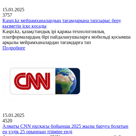
15.01.2025
3757
Kaspi.kz мейрамханалардың тағамдарына тапсырыс беру
қызметін іске қосады
Kaspi.kz, қазақстандық ірі қаржы-технологиялық
платформалардың бірі пайдаланушыларға мобильді қосымша
арқылы мейрамханалардан тағамдарға тап
Подробнее
15.01.2025
4520
Алматы CNN нұсқасы бойынша 2025 жылы баруға болатын
ең үздік 25 орынның тізіміне енді