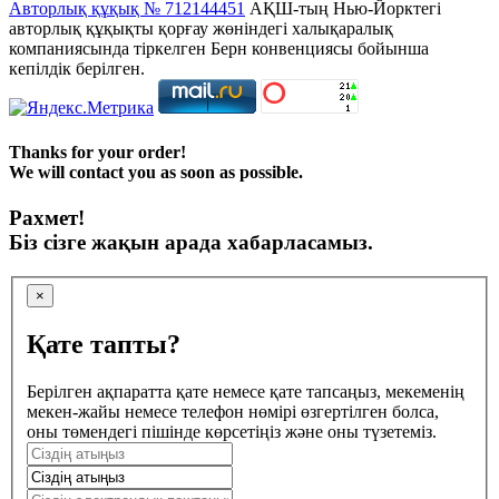
Авторлық құқық № 712144451
АҚШ-тың Нью-Йорктегі
авторлық құқықты қорғау жөніндегі халықаралық
компаниясында тіркелген Берн конвенциясы бойынша
кепілдік берілген.
Thanks for your order!
We will contact you as soon as possible.
Рахмет!
Біз сізге жақын арада хабарласамыз.
×
Қате тапты?
Берілген ақпаратта қате немесе қате тапсаңыз, мекеменің
мекен-жайы немесе телефон нөмірі өзгертілген болса,
оны төмендегі пішінде көрсетіңіз және оны түзетеміз.