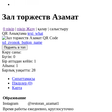
Зал торжеств Азамат
0 пікір
|
пікір Жазу
|
қалау
|
салыстыру
QR Анықтама
text_what
xd_zvonok_button_name
Поднять в топ
Көру саны:
Бүгін:
0
Бір аптадан кейін:
1
Айына:
1
Барлық уақытта:
28
Сипаттамасы
Пікірлер (0)
Карта
Образование
Instagram
@restoran_azamat1
Время работы
ежедневно, круглосуточно