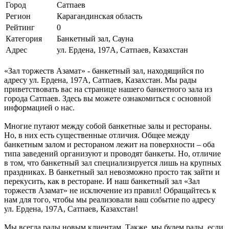
Город
Сатпаев
Регион
Карагандинская область
Рейтинг
0
Категория
Банкетный зал, Сауна
Адрес
ул. Ердена, 197А, Сатпаев, Казахстан
«Зал торжеств Азамат» - банкетный зал, находящийся по
адресу ул. Ердена, 197А, Сатпаев, Казахстан. Мы рады
приветствовать вас на странице нашего банкетного зала из
города Сатпаев. Здесь вы можете ознакомиться с основной
информацией о нас.
Многие путают между собой банкетные залы и рестораны.
Но, в них есть существенные отличия. Общее между
банкетным залом и рестораном лежит на поверхности – оба
типа заведений организуют и проводят банкеты. Но, отличие
в том, что банкетный зал специализируется лишь на крупных
праздниках. В банкетный зал невозможно просто так зайти и
перекусить, как в ресторане. И наш банкетный зал «Зал
торжеств Азамат» не исключение из правил! Обращайтесь к
нам для того, чтобы мы реализовали ваш событие по адресу
ул. Ердена, 197А, Сатпаев, Казахстан!
Мы всегда рады новым клиентам. Также, мы будем рады, если