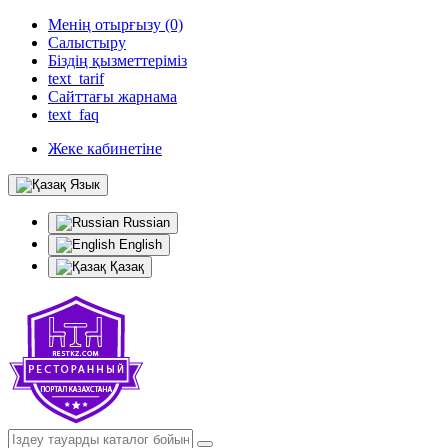
Менің отырғызу (0)
Салыстыру
Біздің қызметтеріміз
text_tarif
Сайттағы жарнама
text_faq
Жеке кабинетіне
Язык
Russian
English
Қазақ