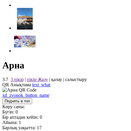
Арна
3.7
3 пікір
|
пікір Жазу
|
қалау
|
салыстыру
QR Анықтама
text_what
xd_zvonok_button_name
Поднять в топ
Көру саны:
Бүгін:
0
Бір аптадан кейін:
0
Айына:
1
Барлық уақытта:
17