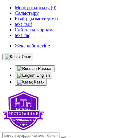
Менің отырғызу (0)
Салыстыру
Біздің қызметтеріміз
text_tarif
Сайттағы жарнама
text_faq
Жеке кабинетіне
Язык
Russian
English
Қазақ