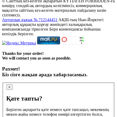
© Сайттың кез-келген ақпаратын КҮТІЛГЕН FORBIDDEN-ға
көшіру, сондай-ақ автордың келісімінсіз, коммерциялық
мақсатта сайттың кез-келген материалын пайдалану көзін
сілтемесіз.
Авторлық құқық № 712144451
АҚШ-тың Нью-Йорктегі
авторлық құқықты қорғау жөніндегі халықаралық
компаниясында тіркелген Берн конвенциясы бойынша
кепілдік берілген.
Thanks for your order!
We will contact you as soon as possible.
Рахмет!
Біз сізге жақын арада хабарласамыз.
×
Қате тапты?
Берілген ақпаратта қате немесе қате тапсаңыз, мекеменің
мекен-жайы немесе телефон нөмірі өзгертілген болса,