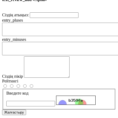
Сіздің атыңыз:
entry_pluses
entry_minuses
Сіздің пікір
Рейтингі
Введите код
Жалғастыру