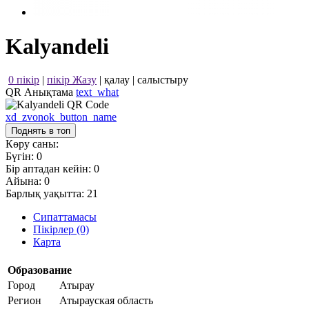
Kalyandeli
0 пікір
|
пікір Жазу
|
қалау
|
салыстыру
QR Анықтама
text_what
xd_zvonok_button_name
Поднять в топ
Көру саны:
Бүгін:
0
Бір аптадан кейін:
0
Айына:
0
Барлық уақытта:
21
Сипаттамасы
Пікірлер (0)
Карта
Образование
Город
Атырау
Регион
Атырауская область