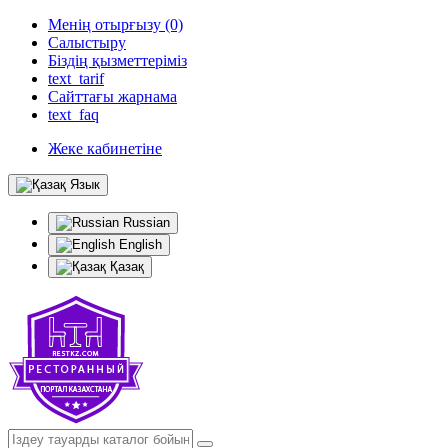
Менің отырғызу (0)
Салыстыру
Біздің қызметтеріміз
text_tarif
Сайттағы жарнама
text_faq
Жеке кабинетіне
Язык
Russian
English
Қазақ