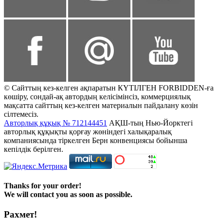
© Сайттың кез-келген ақпаратын КҮТІЛГЕН FORBIDDEN-ға
көшіру, сондай-ақ автордың келісімінсіз, коммерциялық
мақсатта сайттың кез-келген материалын пайдалану көзін
сілтемесіз.
Авторлық құқық № 712144451
АҚШ-тың Нью-Йорктегі
авторлық құқықты қорғау жөніндегі халықаралық
компаниясында тіркелген Берн конвенциясы бойынша
кепілдік берілген.
Thanks for your order!
We will contact you as soon as possible.
Рахмет!