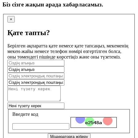
Біз сізге жақын арада хабарласамыз.
×
Қате тапты?
Берілген ақпаратта қате немесе қате тапсаңыз, мекеменің
мекен-жайы немесе телефон нөмірі өзгертілген болса,
оны төмендегі пішінде көрсетіңіз және оны түзетеміз.
Введите код
Модераторға жіберу