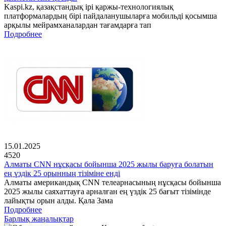
Kaspi.kz, қазақстандық ірі қаржы-технологиялық
платформалардың бірі пайдаланушыларға мобильді қосымша
арқылы мейрамханалардан тағамдарға тап
Подробнее
15.01.2025
4520
Алматы CNN нұсқасы бойынша 2025 жылы баруға болатын
ең үздік 25 орынның тізіміне енді
Алматы американдық CNN телеарнасының нұсқасы бойынша
2025 жылы саяхаттауға арналған ең үздік 25 бағыт тізімінде
лайықты орын алды. Қала Зама
Подробнее
Барлық жаңалықтар