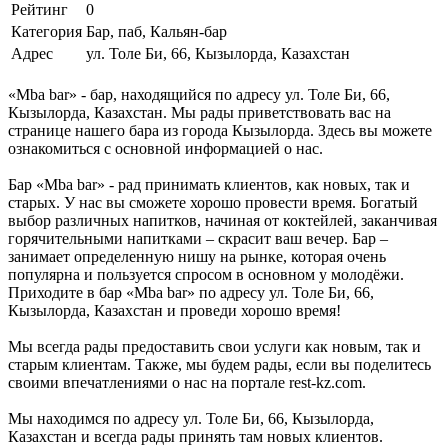
Рейтинг
0
Категория
Бар, паб, Кальян-бар
Адрес
ул. Толе Би, 66, Кызылорда, Казахстан
«Mba bar» - бар, находящийся по адресу ул. Толе Би, 66,
Кызылорда, Казахстан. Мы рады приветствовать вас на
странице нашего бара из города Кызылорда. Здесь вы можете
ознакомиться с основной информацией о нас.
Бар «Mba bar» - рад принимать клиентов, как новых, так и
старых. У нас вы сможете хорошо провести время. Богатый
выбор различных напитков, начиная от коктейлей, заканчивая
горячительными напитками – скрасит ваш вечер. Бар –
занимает определенную нишу на рынке, которая очень
популярна и пользуется спросом в основном у молодёжи.
Приходите в бар «Mba bar» по адресу ул. Толе Би, 66,
Кызылорда, Казахстан и проведи хорошо время!
Мы всегда рады предоставить свои услуги как новым, так и
старым клиентам. Также, мы будем рады, если вы поделитесь
своими впечатлениями о нас на портале rest-kz.com.
Мы находимся по адресу ул. Толе Би, 66, Кызылорда,
Казахстан и всегда рады принять там новых клиентов.