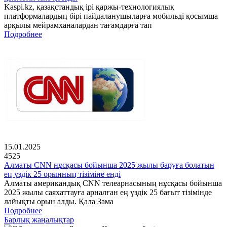
Kaspi.kz, қазақстандық ірі қаржы-технологиялық
платформалардың бірі пайдаланушыларға мобильді қосымша
арқылы мейрамханалардан тағамдарға тап
Подробнее
15.01.2025
4525
Алматы CNN нұсқасы бойынша 2025 жылы баруға болатын
ең үздік 25 орынның тізіміне енді
Алматы американдық CNN телеарнасының нұсқасы бойынша
2025 жылы саяхаттауға арналған ең үздік 25 бағыт тізімінде
лайықты орын алды. Қала Зама
Подробнее
Барлық жаңалықтар