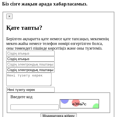
Біз сізге жақын арада хабарласамыз.
×
Қате тапты?
Берілген ақпаратта қате немесе қате тапсаңыз, мекеменің
мекен-жайы немесе телефон нөмірі өзгертілген болса,
оны төмендегі пішінде көрсетіңіз және оны түзетеміз.
Введите код
Модераторға жіберу