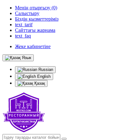
Менің отырғызу (0)
Салыстыру
Біздің қызметтеріміз
text_tarif
Сайттағы жарнама
text_faq
Жеке кабинетіне
Язык
Russian
English
Қазақ