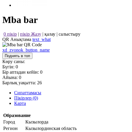
Mba bar
0 пікір
|
пікір Жазу
|
қалау
|
салыстыру
QR Анықтама
text_what
xd_zvonok_button_name
Поднять в топ
Көру саны:
Бүгін:
0
Бір аптадан кейін:
0
Айына:
0
Барлық уақытта:
26
Сипаттамасы
Пікірлер (0)
Карта
Образование
Город
Кызылорда
Регион
Кызылординская область