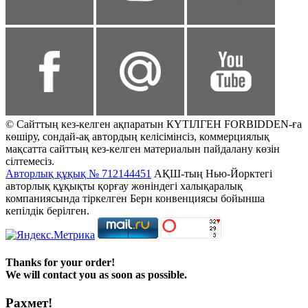
© Сайттың кез-келген ақпаратын КҮТІЛГЕН FORBIDDEN-ға
көшіру, сондай-ақ автордың келісімінсіз, коммерциялық
мақсатта сайттың кез-келген материалын пайдалану көзін
сілтемесіз.
Авторлық құқық № 712144451
АҚШ-тың Нью-Йорктегі
авторлық құқықты қорғау жөніндегі халықаралық
компаниясында тіркелген Берн конвенциясы бойынша
кепілдік берілген.
Thanks for your order!
We will contact you as soon as possible.
Рахмет!