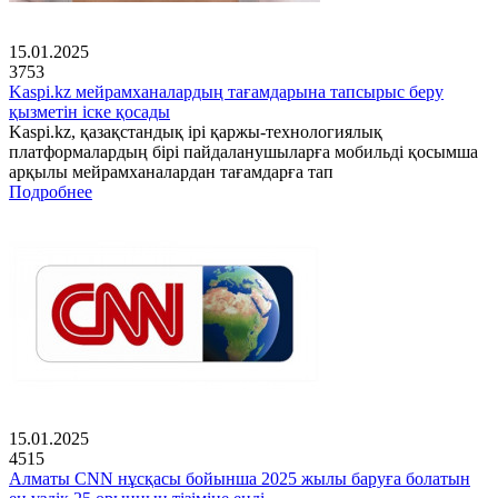
15.01.2025
3753
Kaspi.kz мейрамханалардың тағамдарына тапсырыс беру
қызметін іске қосады
Kaspi.kz, қазақстандық ірі қаржы-технологиялық
платформалардың бірі пайдаланушыларға мобильді қосымша
арқылы мейрамханалардан тағамдарға тап
Подробнее
15.01.2025
4515
Алматы CNN нұсқасы бойынша 2025 жылы баруға болатын