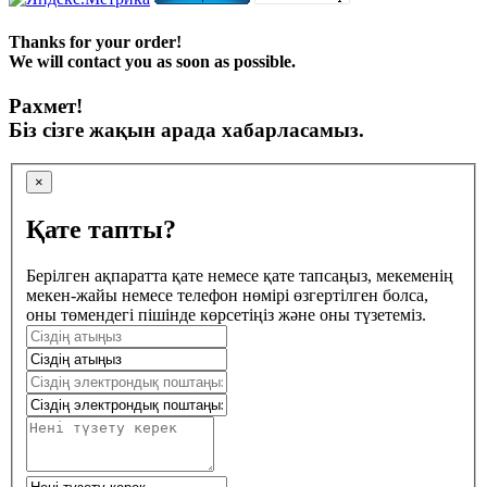
Thanks for your order!
We will contact you as soon as possible.
Рахмет!
Біз сізге жақын арада хабарласамыз.
×
Қате тапты?
Берілген ақпаратта қате немесе қате тапсаңыз, мекеменің
мекен-жайы немесе телефон нөмірі өзгертілген болса,
оны төмендегі пішінде көрсетіңіз және оны түзетеміз.