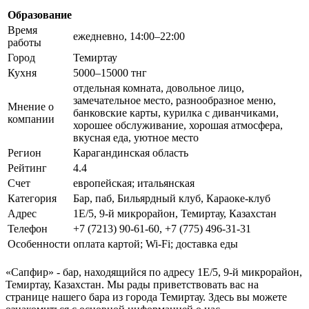
Образование
Время
ежедневно, 14:00–22:00
работы
Город
Темиртау
Кухня
5000–15000 тнг
отдельная комната, довольное лицо,
замечательное место, разнообразное меню,
Мнение о
банковские карты, курилка с диванчиками,
компании
хорошее обслуживание, хорошая атмосфера,
вкусная еда, уютное место
Регион
Карагандинская область
Рейтинг
4.4
Счет
европейская; итальянская
Категория
Бар, паб, Бильярдный клуб, Караоке-клуб
Адрес
1Е/5, 9-й микрорайон, Темиртау, Казахстан
Телефон
+7 (7213) 90-61-60, +7 (775) 496-31-31
Особенности
оплата картой; Wi-Fi; доставка еды
«Сапфир» - бар, находящийся по адресу 1Е/5, 9-й микрорайон,
Темиртау, Казахстан. Мы рады приветствовать вас на
странице нашего бара из города Темиртау. Здесь вы можете