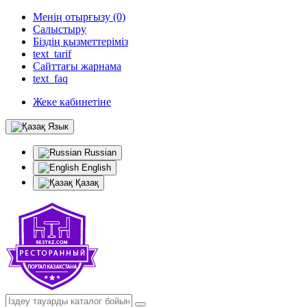
Менің отырғызу (0)
Салыстыру
Біздің қызметтеріміз
text_tarif
Сайттағы жарнама
text_faq
Жеке кабинетіне
Язык
Russian
English
Қазақ