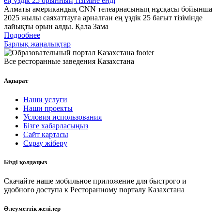
ең үздік 25 орынның тізіміне енді
Алматы американдық CNN телеарнасының нұсқасы бойынша
2025 жылы саяхаттауға арналған ең үздік 25 бағыт тізімінде
лайықты орын алды. Қала Зама
Подробнее
Барлық жаңалықтар
Все ресторанные заведения Казахстана
Ақпарат
Наши услуги
Наши проекты
Условия использования
Бізге хабарласыңыз
Сайт картасы
Сұрау жіберу
Бізді қолдаңыз
Скачайте наше мобильное приложение для быстрого и
удобного доступа к Ресторанному порталу Казахстана
Әлеуметтік желілер