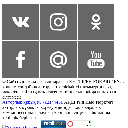
© Сайттың кез-келген ақпаратын КҮТІЛГЕН FORBIDDEN-ға
көшіру, сондай-ақ автордың келісімінсіз, коммерциялық
мақсатта сайттың кез-келген материалын пайдалану көзін
сілтемесіз.
Авторлық құқық № 712144451
АҚШ-тың Нью-Йорктегі
авторлық құқықты қорғау жөніндегі халықаралық
компаниясында тіркелген Берн конвенциясы бойынша
кепілдік берілген.