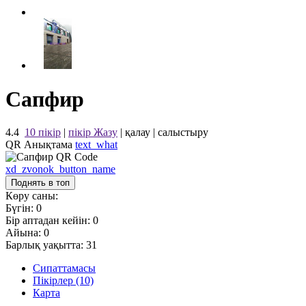
Сапфир
4.4
10 пікір
|
пікір Жазу
|
қалау
|
салыстыру
QR Анықтама
text_what
xd_zvonok_button_name
Поднять в топ
Көру саны:
Бүгін:
0
Бір аптадан кейін:
0
Айына:
0
Барлық уақытта:
31
Сипаттамасы
Пікірлер (10)
Карта