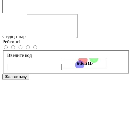
Сіздің пікір
Рейтингі
Введите код
Жалғастыру