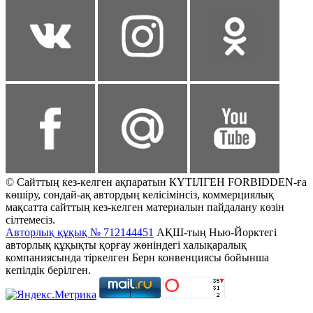
© Сайттың кез-келген ақпаратын КҮТІЛГЕН FORBIDDEN-ға
көшіру, сондай-ақ автордың келісімінсіз, коммерциялық
мақсатта сайттың кез-келген материалын пайдалану көзін
сілтемесіз.
Авторлық құқық № 712144451
АҚШ-тың Нью-Йорктегі
авторлық құқықты қорғау жөніндегі халықаралық
компаниясында тіркелген Берн конвенциясы бойынша
кепілдік берілген.