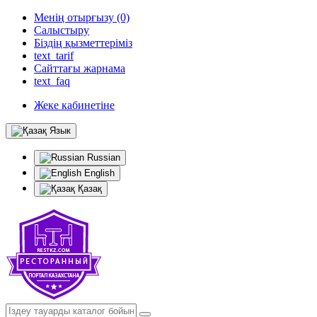
Менің отырғызу (0)
Салыстыру
Біздің қызметтеріміз
text_tarif
Сайттағы жарнама
text_faq
Жеке кабинетіне
Язык
Russian
English
Қазақ