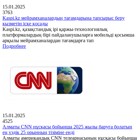
15.01.2025
3763
Kaspi.kz мейрамханалардың тағамдарына тапсырыс беру
қызметін іске қосады
Kaspi.kz, қазақстандық ірі қаржы-технологиялық
платформалардың бірі пайдаланушыларға мобильді қосымша
арқылы мейрамханалардан тағамдарға тап
Подробнее
15.01.2025
4525
Алматы CNN нұсқасы бойынша 2025 жылы баруға болатын
ең үздік 25 орынның тізіміне енді
Алматы американдық CNN телеарнасының нұсқасы бойынша