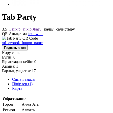
Tab Party
3.5
1 пікір
|
пікір Жазу
|
қалау
|
салыстыру
QR Анықтама
text_what
xd_zvonok_button_name
Поднять в топ
Көру саны:
Бүгін:
0
Бір аптадан кейін:
0
Айына:
1
Барлық уақытта:
17
Сипаттамасы
Пікірлер (1)
Карта
Образование
Город
Алма-Ата
Регион
Алматы