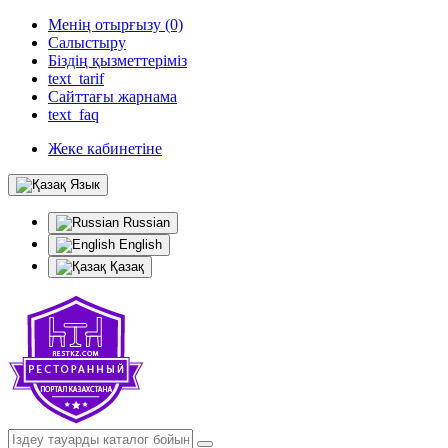
Менің отырғызу (0)
Салыстыру
Біздің қызметтеріміз
text_tarif
Сайттағы жарнама
text_faq
Жеке кабинетіне
Язык
Russian
English
Қазақ