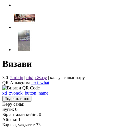
Визави
3.0
5 пікір
|
пікір Жазу
|
қалау
|
салыстыру
QR Анықтама
text_what
xd_zvonok_button_name
Поднять в топ
Көру саны:
Бүгін:
0
Бір аптадан кейін:
0
Айына:
1
Барлық уақытта:
33