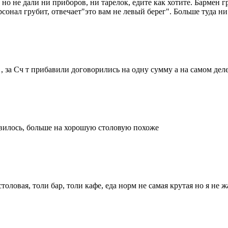
о не дали ни приборов, ни тарелок, едите как хотите. Бармен гр
сонал грубит, отвечает"это вам не левый берег". Больше туда ни
 за Сч т прибавили договорились на одну сумму а на самом деле
равилось, больше на хорошую столовую похоже
толовая, толи бар, толи кафе, еда норм не самая крутая но я не 