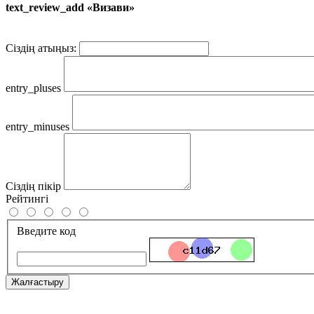
text_review_add «Визави»
Сіздің атыңыз:
entry_pluses
entry_minuses
Сіздің пікір
Рейтингі
Введите код
Жалғастыру