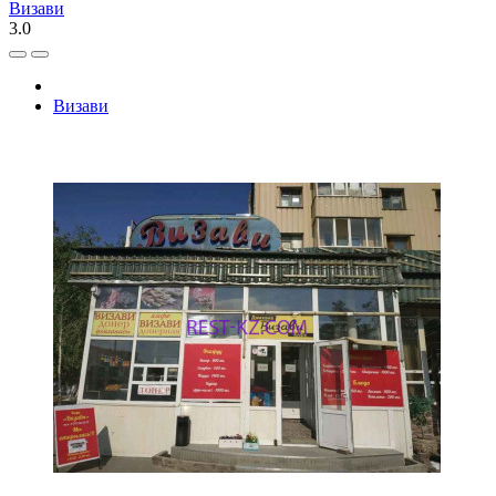
Визави
3.0
Визави