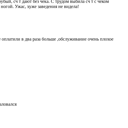
убый, сч т дают без чека. С трудом выбила сч т с чеком
 ногой. Ужас, хуже заведения не видела!
 оплатили в два раза больше ,обслуживание очень плохое
жаловался