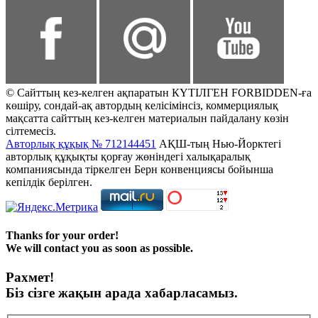
© Сайттың кез-келген ақпаратын КҮТІЛГЕН FORBIDDEN-ға
көшіру, сондай-ақ автордың келісімінсіз, коммерциялық
мақсатта сайттың кез-келген материалын пайдалану көзін
сілтемесіз.
Авторлық құқық № 712144451
АҚШ-тың Нью-Йорктегі
авторлық құқықты қорғау жөніндегі халықаралық
компаниясында тіркелген Берн конвенциясы бойынша
кепілдік берілген.
Thanks for your order!
We will contact you as soon as possible.
Рахмет!
Біз сізге жақын арада хабарласамыз.