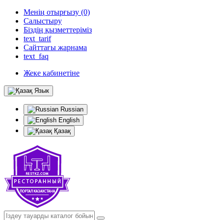
Менің отырғызу (0)
Салыстыру
Біздің қызметтеріміз
text_tarif
Сайттағы жарнама
text_faq
Жеке кабинетіне
Язык
Russian
English
Қазақ