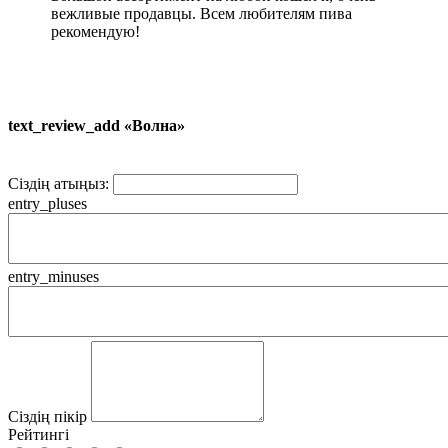
вежливые продавцы. Всем любителям пива
рекомендую!
text_review_add «Волна»
Сіздің атыңыз:
entry_pluses
entry_minuses
Сіздің пікір
Рейтингі