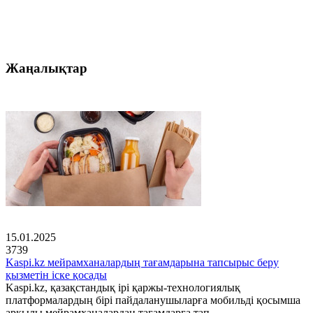
Жаңалықтар
15.01.2025
3739
Kaspi.kz мейрамханалардың тағамдарына тапсырыс беру
қызметін іске қосады
Kaspi.kz, қазақстандық ірі қаржы-технологиялық
платформалардың бірі пайдаланушыларға мобильді қосымша
арқылы мейрамханалардан тағамдарға тап