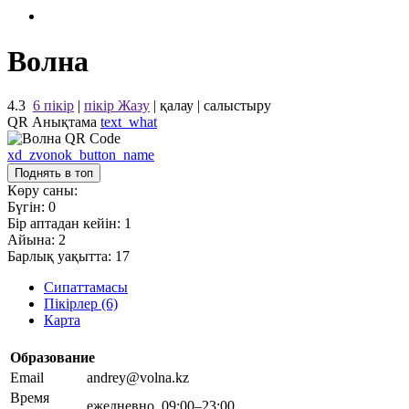
Волна
4.3
6 пікір
|
пікір Жазу
|
қалау
|
салыстыру
QR Анықтама
text_what
xd_zvonok_button_name
Поднять в топ
Көру саны:
Бүгін:
0
Бір аптадан кейін:
1
Айына:
2
Барлық уақытта:
17
Сипаттамасы
Пікірлер (6)
Карта
Образование
Email
andrey@volna.kz
Время
ежедневно, 09:00–23:00