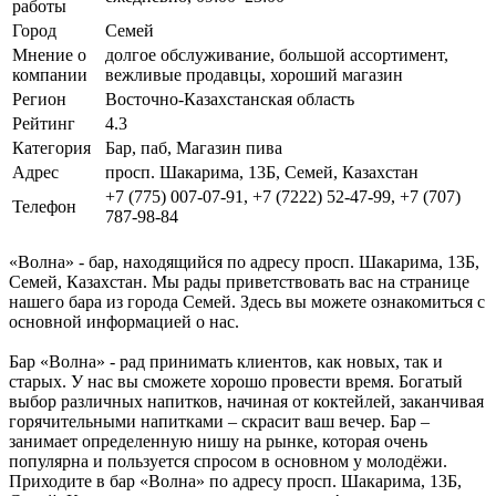
работы
Город
Семей
Мнение о
долгое обслуживание, большой ассортимент,
компании
вежливые продавцы, хороший магазин
Регион
Восточно-Казахстанская область
Рейтинг
4.3
Категория
Бар, паб, Магазин пива
Адрес
просп. Шакарима, 13Б, Семей, Казахстан
+7 (775) 007-07-91, +7 (7222) 52-47-99, +7 (707)
Телефон
787-98-84
«Волна» - бар, находящийся по адресу просп. Шакарима, 13Б,
Семей, Казахстан. Мы рады приветствовать вас на странице
нашего бара из города Семей. Здесь вы можете ознакомиться с
основной информацией о нас.
Бар «Волна» - рад принимать клиентов, как новых, так и
старых. У нас вы сможете хорошо провести время. Богатый
выбор различных напитков, начиная от коктейлей, заканчивая
горячительными напитками – скрасит ваш вечер. Бар –
занимает определенную нишу на рынке, которая очень
популярна и пользуется спросом в основном у молодёжи.
Приходите в бар «Волна» по адресу просп. Шакарима, 13Б,