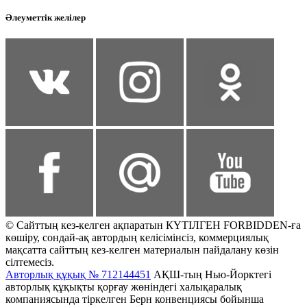
Әлеуметтік желілер
© Сайттың кез-келген ақпаратын КҮТІЛГЕН FORBIDDEN-ға
көшіру, сондай-ақ автордың келісімінсіз, коммерциялық
мақсатта сайттың кез-келген материалын пайдалану көзін
сілтемесіз.
Авторлық құқық № 712144451
АҚШ-тың Нью-Йорктегі
авторлық құқықты қорғау жөніндегі халықаралық
компаниясында тіркелген Берн конвенциясы бойынша