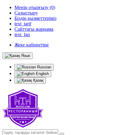
Менің отырғызу (0)
Салыстыру
Біздің қызметтеріміз
text_tarif
Сайттағы жарнама
text_faq
Жеке кабинетіне
Язык
Russian
English
Қазақ