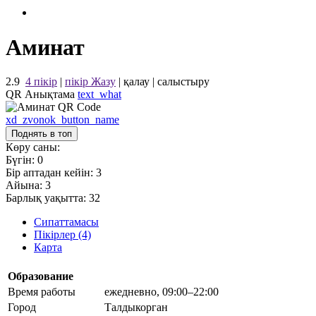
Аминат
2.9
4 пікір
|
пікір Жазу
|
қалау
|
салыстыру
QR Анықтама
text_what
xd_zvonok_button_name
Поднять в топ
Көру саны:
Бүгін:
0
Бір аптадан кейін:
3
Айына:
3
Барлық уақытта:
32
Сипаттамасы
Пікірлер (4)
Карта
Образование
Время работы
ежедневно, 09:00–22:00
Город
Талдыкорган