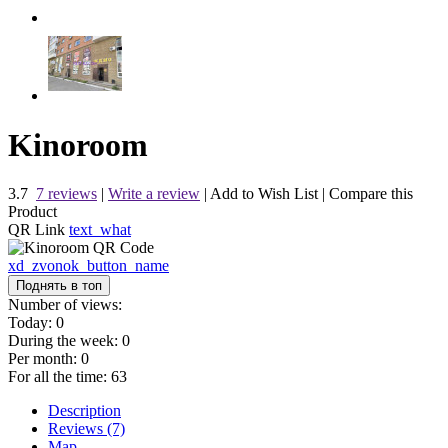
Kinoroom
3.7
7 reviews
|
Write a review
|
Add to Wish List
|
Compare this
Product
QR Link
text_what
xd_zvonok_button_name
Поднять в топ
Number of views:
Today:
0
During the week:
0
Per month:
0
For all the time:
63
Description
Reviews (7)
Map